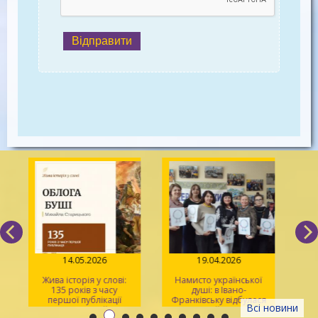
Відправити
14.05.2026
19.04.2026
Жива історія у слові:
Намисто української
135 років з часу
душі: в Івано-
У
першої публікації
Франківську відбулася
Всі новини
повісті Михайла
творча майстерка для