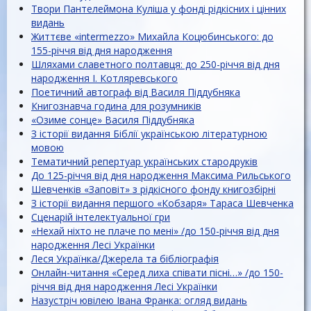
Твори Пантелеймона Куліша у фонді рідкісних і цінних
видань
Життєве «іntermezzo» Михайла Коцюбинського: до
155-річчя від дня народження
Шляхами славетного полтавця: до 250-річчя від дня
народження І. Котляревського
Поетичний автограф від Василя Піддубняка
Книгознавча година для розумників
«Озиме сонце» Василя Піддубняка
З історії видання Біблії українською літературною
мовою
Тематичний репертуар українських стародруків
До 125-річчя від дня народження Максима Рильського
Шевченків «Заповіт» з рідкісного фонду книгозбірні
З історії видання першого «Кобзаря» Тараса Шевченка
Сценарій інтелектуальної гри
«Нехай ніхто не плаче по мені» /до 150-річчя від дня
народження Лесі Українки
Леся Українка/Джерела та бібліографія
Онлайн-читання «Серед лиха співати пісні…» /до 150-
річчя від дня народження Лесі Українки
Назустріч ювілею Івана Франка: огляд видань