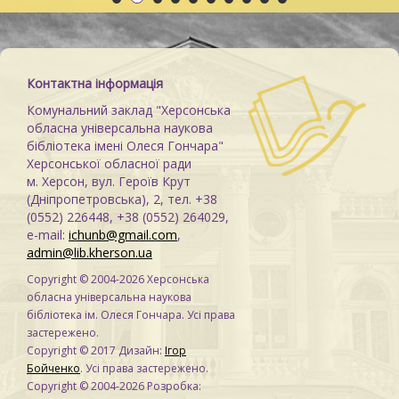
Старицького «Облога
херсонців
Св
Буші»
Контактна інформація
Комунальний заклад "Херсонська
обласна універсальна наукова
бібліотека імені Олеся Гончара"
Херсонської обласної ради
м. Херсон, вул. Героїв Крут
(Дніпропетровська), 2, тел. +38
(0552) 226448, +38 (0552) 264029,
e-mail:
ichunb@gmail.com
,
admin@lib.kherson.ua
Copyright © 2004-2026 Херсонська
обласна універсальна наукова
бібліотека ім. Олеся Гончара. Усі права
застережено.
Copyright © 2017 Дизайн:
Ігор
Бойченко
. Усі права застережено.
Copyright © 2004-2026 Розробка: