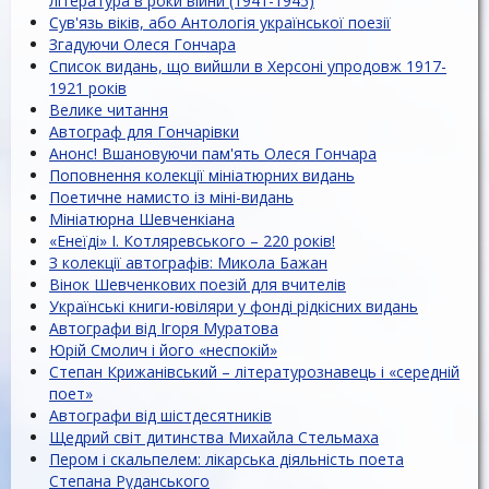
література в роки війни (1941-1945)
Сув'язь віків, або Антологія української поезії
Згадуючи Олеся Гончара
Список видань, що вийшли в Херсоні упродовж 1917-
1921 років
Велике читання
Автограф для Гончарівки
Анонс! Вшановуючи пам'ять Олеся Гончара
Поповнення колекції мініатюрних видань
Поетичне намисто із міні-видань
Мініатюрна Шевченкіана
«Енеїді» І. Котляревського – 220 років!
З колекції автографів: Микола Бажан
Вінок Шевченкових поезій для вчителів
Українські книги-ювіляри у фонді рідкісних видань
Автографи від Ігоря Муратова
Юрій Смолич і його «неспокій»
Степан Крижанівський – літературознавець і «середній
поет»
Автографи від шістдесятників
Щедрий світ дитинства Михайла Стельмаха
Пером і скальпелем: лікарська діяльність поета
Степана Руданського