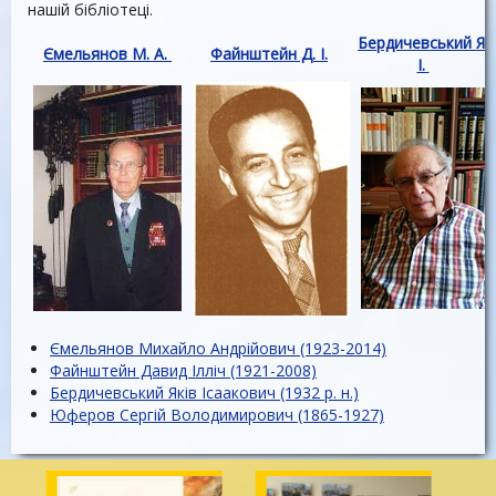
нашій бібліотеці.
Бердичевський Я.
Ємельянов М. А.
Файнштейн Д. І.
І.
Ємельянов Михайло Андрійович (1923-2014)
Файнштейн Давид Ілліч (1921-2008)
Бердичевський Яків Ісаакович (1932 р. н.)
Юферов Сергій Володимирович (1865-1927)