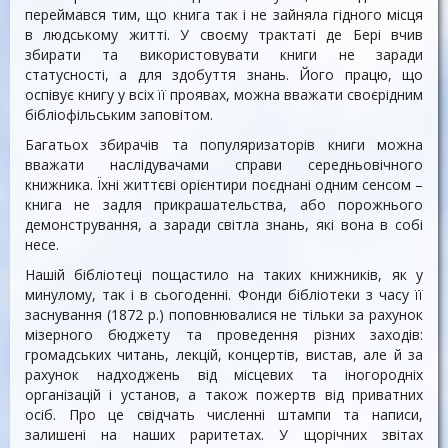
переймався тим, що книга так і не зайняла гідного місця
в людському житті. У своєму трактаті де Бері вчив
збирати та використовувати книги не заради
статусності, а для здобуття знань. Його працю, що
оспівує книгу у всіх її проявах, можна вважати своєрідним
бібліофільським заповітом.
Багатьох збирачів та популяризаторів книги можна
вважати наслідувачами справи середньовічного
книжника. Їхні життєві орієнтири поєднані одним сенсом –
книга не задля прикрашательства, або порожнього
демонстрування, а заради світла знань, які вона в собі
несе.
Нашій бібліотеці пощастило на таких книжників, як у
минулому, так і в сьогоденні. Фонди бібліотеки з часу її
заснування (1872 р.) поповнювалися не тільки за рахунок
мізерного бюджету та проведення різних заходів:
громадських читань, лекцій, концертів, вистав, але й за
рахунок надходжень від місцевих та іногородніх
організацій і установ, а також пожертв від приватних
осіб. Про це свідчать численні штампи та написи,
залишені на наших раритетах. У щорічних звітах