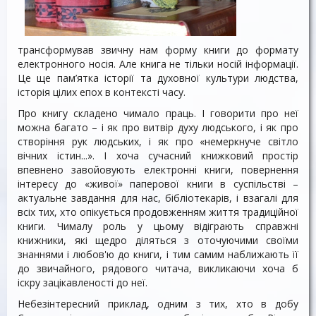
трансформував звичну нам форму книги до формату
електронного носія. Але книга не тільки носій інформації.
Це ще пам’ятка історії та духовної культури людства,
історія цілих епох в контексті часу.
Про книгу складено чимало праць. І говорити про неї
можна багато – і як про витвір духу людського, і як про
створіння рук людських, і як про «немеркнуче світло
вічних істин...». І хоча сучасний книжковий простір
впевнено завойовують електронні книги, повернення
інтересу до «живої» паперової книги в суспільстві –
актуальне завдання для нас, бібліотекарів, і взагалі для
всіх тих, хто опікується продовженням життя традиційної
книги. Чималу роль у цьому відіграють справжні
книжники, які щедро діляться з оточуючими своїми
знаннями і любов'ю до книги, і тим самим наближають її
до звичайного, рядового читача, викликаючи хоча б
іскру зацікавленості до неї.
Небезінтересний приклад, одним з тих, хто в добу