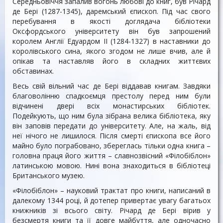
Середньовіччя запалив вогонь любові до книг, був Річард
де Бері (1287-1345), даремський єпископ. Під час свого
перебування в якості доглядача бібліотеки
Оксфордського університету він був запрошений
королем Англії Едуардом ІІ (1284-1327) в наставники до
королівського сина, якого згодом не лише вчив, але й
опікав та наставляв його в складних життєвих
обставинах.
Весь свій вільний час де Бері віддавав книгам. Завдяки
благоволінню спадкоємця престолу перед ним були
відчинені двері всіх монастирських бібліотек.
Подейкують, що ним була зібрана велика бібліотека, яку
він заповів передати до університету. Але, на жаль, від
неї нічого не лишилося. Після смерті єпископа все його
майно було пограбовано, збереглась тільки одна книга –
головна праця його життя – славнозвісний «Філобіблон»
латинською мовою. Нині вона знаходиться в бібліотеці
Британського музею.
«Філобіблон» – науковий трактат про книги, написаний в
далекому 1344 році, й дотепер привертає увагу багатьох
книжників зі всього світу. Річард де Бері вірив у
безсмертя книги та її довге майбуття, але одночасно