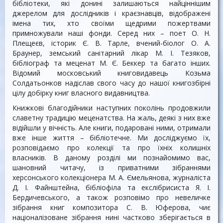
бібліотеки, які донині залишаються найціннішим
джерелом для дослідників і краєзнавців, відображені
імена тих, хто своїми щедрими пожертвами
примножували наші фонди. Серед них – поет О. Н.
Плещеєв, історик Є. В. Тарле, вчений-біолог О. А.
Браунер, земський санітарний лікар М. І. Тезяков,
бібліограф та меценат М. Є. Беккер та багато інших.
Відомий московський книговидавець Козьма
Солдатьонков надіслав свого часу до нашої книгозбірні
цілу добірку книг власного видавництва.
Книжкові благодійники наступних поколінь продовжили
славетну традицію меценатства. На жаль, деякі з них вже
відійшли у вічність. Але книги, подаровані ними, отримали
вже інше життя – бібліотечне. Ми досліджуємо їх,
розповідаємо про колекції та про їхніх колишніх
власників. В даному розділі ми познайомимо вас,
шановний читачу, із приватними зібраннями
херсонського колекціонера М. А. Ємельянова, журналіста
Д. І. Файнштейна, бібліофіла та екслібрисиста Я. І.
Бердичевського, а також розповімо про невеличке
зібрання книг композитора С. В. Юферова, чиє
націоналізоване зібрання нині частково зберігається в