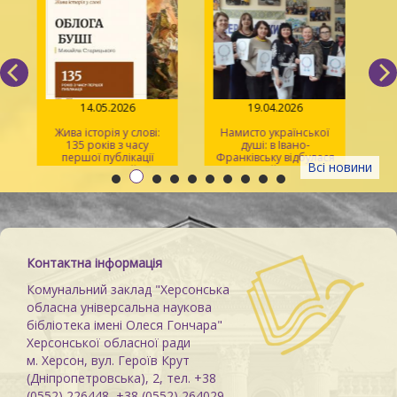
14.05.2026
19.04.2026
Жива історія у слові:
Намисто української
135 років з часу
душі: в Івано-
У
першої публікації
Франківську відбулася
Всі новини
повісті Михайла
творча майстерка для
Старицького «Облога
херсонців
Св
Буші»
Контактна інформація
Комунальний заклад "Херсонська
обласна універсальна наукова
бібліотека імені Олеся Гончара"
Херсонської обласної ради
м. Херсон, вул. Героїв Крут
(Дніпропетровська), 2, тел. +38
(0552) 226448, +38 (0552) 264029,