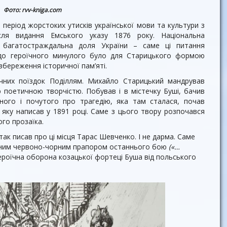
Фото: rvv-kniga.com
 період жорстоких утисків української мови та культури з
ісля видання Емського указу 1876 року. Національна
ь, багатостраждальна доля України – саме ці питання
 до героїчного минулого було для Старицького формою
збереження історичної пам’яті.
ічних поїздок Поділлям. Михайло Старицький мандрував
 поетичною творчістю. Побував і в містечку Буші, бачив
ного і почутого про трагедію, яка там сталася, почав
 яку написав у 1891 році. Саме з цього твору розпочався
го прозаїка.
так писав про ці місця Тарас Шевченко. І не дарма. Саме
льним червоно-чорним прапором останнього бою
(«…
роїчна оборона козацької фортеці Буша від польського