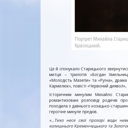
Це й спонукало Старицького звернутися 
митця – трилогія «Богдан Хмельниць
«Молодість Мазепи» та «Руїна», драма
Кармелюк», повісті «Червоний диявол», 
Історичним минулим Михайло Стари
романтизовані розповіді родичів пр
походила з давнього козацько-старшинсь
героїчне минуле предків.
«…Тихо несе свої прозорі води нев
колишнього Кременчуцького та Золотон