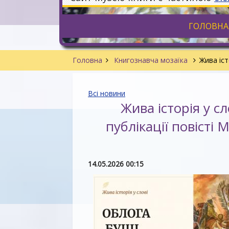
ГОЛОВНА
Головна
Книгознавча мозаїка
Жива іст
Всі новини
Жива історія у сл
публікації повісті
14.05.2026 00:15