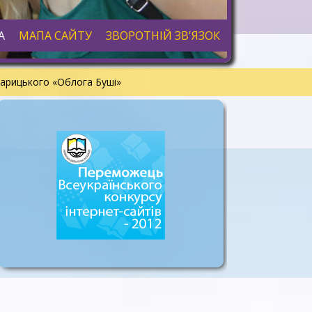
А
МАПА САЙТУ
ЗВОРОТНІЙ ЗВ'ЯЗОК
 Старицького «Облога Буші»