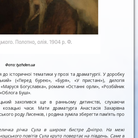
Фото: tyzhden.ua
до історичної тематики у прозі та драматургії. У доробку
кий» («Перед бурею», «Буря», «У пристані»), дилогія
 «Маруся Богуславка», романи «Останні орли», «Розбійник
«Облога Буші».
цький захопився ще в ранньому дитинстві, слухаючи
о козацькі часи. Мати драматурга Анастасія Захарівна
кого роду Лисенків, і родина зуміла зберегти пам’ять про
еличка річка Сула в широке бистре Дніпро. На межі
ошського повітів Сула круто повертає на південь. Саме в