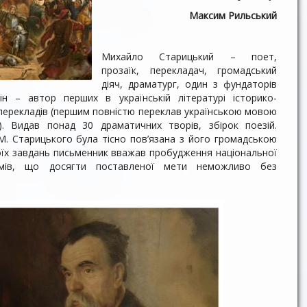
М
аксим
Рильський
Михайло Старицький – поет,
прозаїк, перекладач, громадський
діяч, драматург, один з фундаторів
ін – автор перших в українській літературі історико-
 перекладів (першим повністю переклав українською мовою
). Видав понад 30 драматичних творів, збірок поезій.
 М. Старицького була тісно пов’язана з його громадською
воїх завдань письменник вважав пробудження національної
озумів, що досягти поставленої мети неможливо без