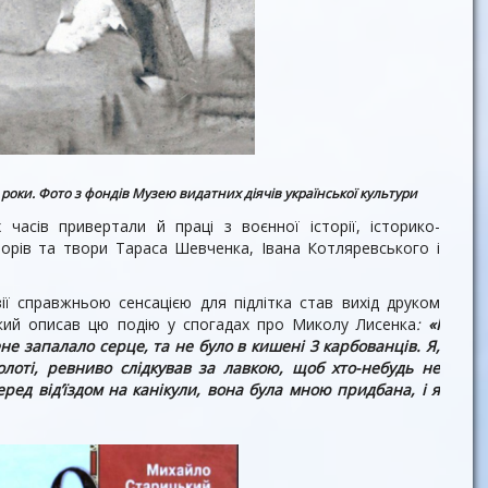
 роки. Фото з фондів Музею видатних діячів української культури
часів привертали й праці з воєнної історії, історико-
орів та твори Тараса Шевченка, Івана Котляревського і
зії справжньою сенсацією для підлітка став вихід друком
кий описав цю подію у спогадах про Миколу Лисенка
:
«І
е запалало серце, та не було в кишені 3 карбованців. Я,
олоті, ревниво слідкував за лавкою, щоб хто-небудь не
еред від’їздом на канікули, вона була мною придбана, і я