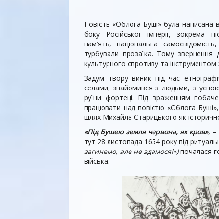
Повість «Облога Буші» була написана в
боку Російської імперії, зокрема п
пам’ять, національна самосвідоміст
турбували прозаїка. Тому звернення
культурного спротиву та інструментом 
Задум твору виник під час етнограф
селами, знайомився з людьми, з усною
руїни фортеці. Під враженням побаче
працювати над повістю «Облога Буші»,
шлях Михайла Старицького як історично
«Під Бушею земля червона, як кров»
,
– 
тут 28 листопада 1654 року під ритуа
загинемо, але не здамося!»)
почалася ге
війська.