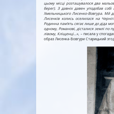
цьому місці розташувалося два мальов
берег). З давніх давен уподобав соб
Хмельницького Лисенко-Вовгура. Мй ді
Лисенків колись оселилася на Черніг
Родинна пам’ять сягає лише до діда мог
одному, Романові, дісталися землі по п
лівому, Кліщенці…»,
– писала у спогада
образ Лисенка-Вовгури Старицький згод