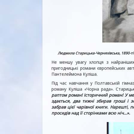
Людмила Старицька-Черняхівська,
1890-ті
Не меншу увагу хлопця з найраніших 
пригодницькі романи європейських авт
Пантелеймона Куліша.
Під час навчання у Полтавській гімна
роману Куліша «Чорна рада». Стариць
раптом роман! Історичний роман! У мен
здається, два тижні збирав гроші і з
забрав цієї чарівної книги. Нарешті, п
просидів над її сторінками всю ніч…».