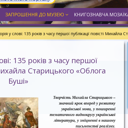
ЗАПРОШЕННЯ ДО МУЗЕЮ
КНИГОЗНАВЧА МОЗАЇК
орія у слові: 135 років з часу першої публікації повісті Михайла
ові: 135 років з часу першої
 Михайла Старицького «Облога
Буші»
Творчість Михайла Старицького –
значний крок вперед у розвитку
української мови, у поширенні
тематичного виднокругу української
літератури, у зміцненні в нашому
письменстві реалізму.