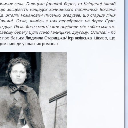
ничих села: Галицьке (правий берег) та Кліщенці (лівий
і цю місцевість нащадок колишнього поплічника Богдана
д, Віталій Романович Лисенко, згадував, що старша лінія
івщині. Отже, якийсь з них перебрався на берег Сули.
о діда. Після його смерті сини поділили між собою маєток:
равому берегу Сули (село Галицьке), другому, Осипові – по
х про батька
Людмила Старицька-Черняхівська
. Цікаво, що
ом виведе у власних романах.