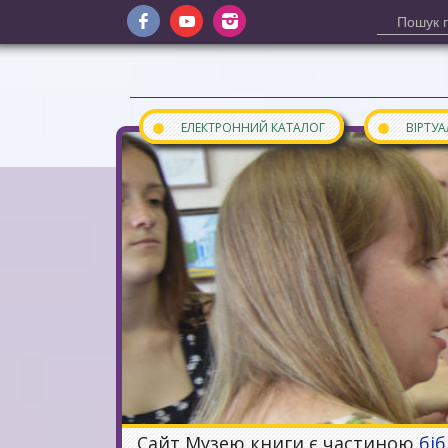
●
●
ЕЛЕКТРОННИЙ КАТАЛОГ
ВІРТУ
Сайт Музею книги є частиною
бі