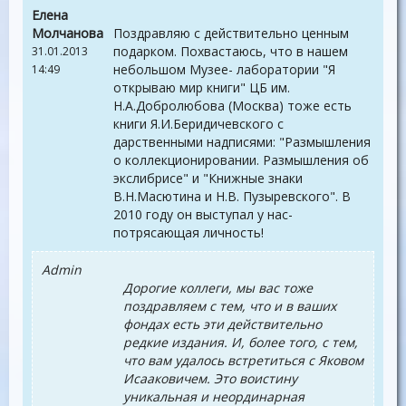
Елена
Молчанова
Поздравляю с действительно ценным
подарком. Похвастаюсь, что в нашем
31.01.2013
небольшом Музее- лаборатории "Я
14:49
открываю мир книги" ЦБ им.
Н.А.Добролюбова (Москва) тоже есть
книги Я.И.Беридичевского с
дарственными надписями: "Размышления
о коллекционировании. Размышления об
экслибрисе" и "Книжные знаки
В.Н.Масютина и Н.В. Пузыревского". В
2010 году он выступал у нас-
потрясающая личность!
Admin
Дорогие коллеги, мы вас тоже
поздравляем с тем, что и в ваших
фондах есть эти действительно
редкие издания. И, более того, с тем,
что вам удалось встретиться с Яковом
Исааковичем. Это воистину
уникальная и неординарная