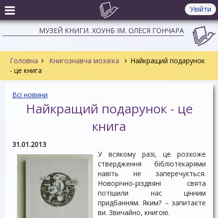
Увійти
МУЗЕЙ КНИГИ. ХОУНБ ІМ. ОЛЕСЯ ГОНЧАРА
Головна
Книгознавча мозаїка
Найкращий подарунок
- це книга
Всі новини
Найкращий подарунок - це
книга
31.01.2013
У всякому разі, це розхоже
ствердження бібліотекарями
навіть не заперечується.
Новорічно-різдвяні свята
потішили нас цінним
придбанням. Яким? – запитаєте
ви. Звичайно, книгою.