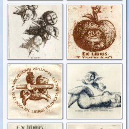
Ф.Кідер. Екслібрис
Ф.Кідер. Екслібрис
Ю.Шепелєва
Т.Тупкало
Ф.Кідер. Екслібрис
Ф.Кідер. Екслібрис
М.Підмогильного
Jean-Francois
Chassaing