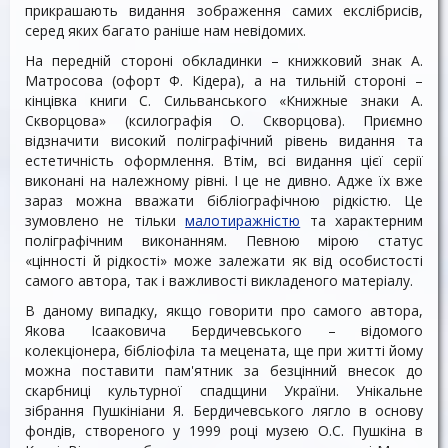
прикрашають видання зображення самих екслібрисів,
серед яких багато раніше нам невідомих.
На передній стороні обкладинки – книжковий знак А.
Матросова (офорт Ф. Кідера), а на тильній стороні –
кінцівка книги С. Сильванського «Книжные знаки А.
Скворцова» (ксилографія О. Скворцова). Приємно
відзначити високий поліграфічний рівень видання та
естетичніcть оформлення. Втім, всі видання цієї серії
виконані на належному рівні. І це не дивно. Адже їх вже
зараз можна вважати бібліографічною рідкістю. Це
зумовлено не тільки
малотиражністю
та характерним
поліграфічним виконанням. Певною мірою статус
«цінності й рідкості» може залежати як від особистості
самого автора, так і важливості викладеного матеріалу.
В даному випадку, якщо говорити про самого автора,
Якова Ісааковича Бердичевського – відомого
колекціонера, бібліофіла та мецената, ще при житті йому
можна поставити пам'ятник за безцінний внесок до
скарбниці культурної спадщини України. Унікальне
зібрання Пушкініани Я. Бердичевського лягло в основу
фондів, створеного у 1999 році музею О.С. Пушкіна в