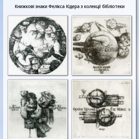
Книжкові знаки Фелікса Кідера з колекції бібліотеки
Ф.Кідер. Екслібрис
Ф.Кідер. Екслібрис
херсонця Є.Потапова
А.Бикова
Ф. Кідер. Екслібрис
Ф.Кідер. Екслібрис
В.Чуприни
Ірини Барах