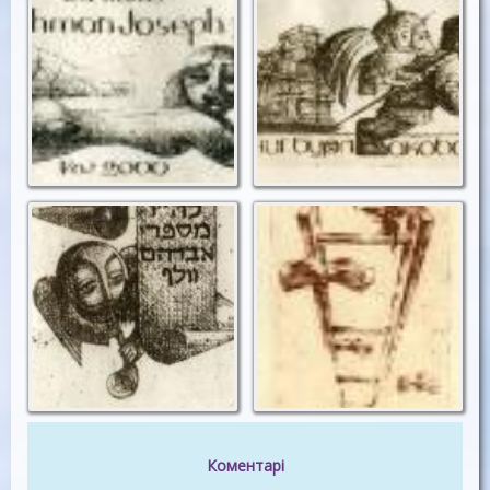
Ф.Кідер. Екслібрис
Ф.Кідер. Екслібрис
Joseph Fishman
А.Бурлакова
Ф.Кідер. Екслібрис
Ф.Кідер. Екслібрис
Вульф Аврум (іврит)
В.Левіта
Коментарі