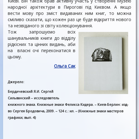
Києві. Він також брав активну участь у створенні Музею
народної архітектури в Пирогові під Києвом. А якщо
вести мову про зміст видаваних ним книг, то можна
сміливо сказати, що кожен раз це буде відкриття нового
та незвіданого зі світу колекціонування.
Тож запрошуємо всіх
шанувальників книги до відділу
рідкісних та цінних видань, аби
на власні очі переконатися в
цьому.
Ольга Сак
Джерело:
Бердичевский Я.И. Сергей
Сильванский – исследователь
книжного знака. Книжные знаки Феликса Кидера. – Киев-Берлин: изд-
во Сергея Бродовича, 2009. – 124 с.: ил. – (Книжные знаки мастеров
графики; вып. 4)