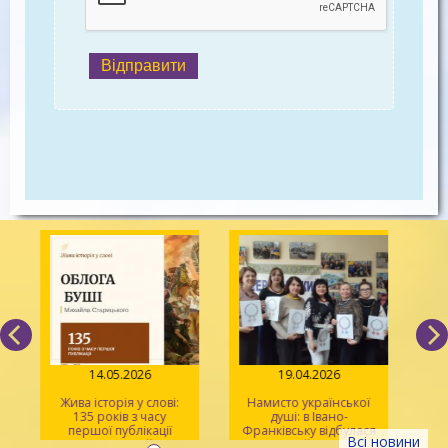
Відправити
14.05.2026
19.04.2026
Жива історія у слові:
Намисто української
135 років з часу
душі: в Івано-
У
першої публікації
Франківську відбулася
Всі новини
повісті Михайла
творча майстерка для