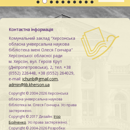
Старицького «Облога
херсонців
Св
Буші»
Контактна інформація
Комунальний заклад "Херсонська
обласна універсальна наукова
бібліотека імені Олеся Гончара"
Херсонської обласної ради
м. Херсон, вул. Героїв Крут
(Дніпропетровська), 2, тел. +38
(0552) 226448, +38 (0552) 264029,
e-mail:
ichunb@gmail.com
,
admin@lib.kherson.ua
Copyright © 2004-2026 Херсонська
обласна універсальна наукова
бібліотека ім. Олеся Гончара. Усі права
застережено.
Copyright © 2017 Дизайн:
Ігор
Бойченко
. Усі права застережено.
Copyright © 2004-2026 Розробка: