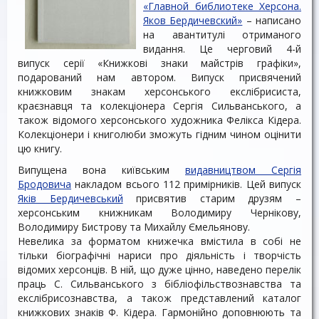
«Главной библиотеке Херсона.
Яков Бердичевский»
– написано
на авантитулі отриманого
видання. Це черговий 4-й
випуск серії «Книжкові знаки майстрів графіки»,
подарований нам автором. Випуск присвячений
книжковим знакам херсонського екслібрисиста,
краєзнавця та колекціонера Сергія Сильванського, а
також відомого херсонського художника Фелікса Кідера.
Колекціонери і книголюби зможуть гідним чином оцінити
цю книгу.
Випущена вона київським
видавництвом Сергія
Бродовича
накладом всього 112 примірників. Цей випуск
Яків Бердичевський
присвятив старим друзям –
херсонським книжникам Володимиру Чернікову,
Володимиру Бистрову та Михайлу Ємельянову.
Невелика за форматом книжечка вмістила в собі не
тільки біографічні нариси про діяльність і творчість
відомих херсонців. В ній, що дуже цінно, наведено перелік
праць С. Сильванського з бібліофільствознавства та
екслібрисознавства, а також представлений каталог
книжкових знаків Ф. Кідера. Гармонійно доповнюють та