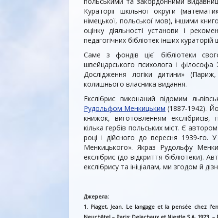
польськими та закордонними видавницт
Кураторії шкільної округи (математики
німецької, польської мов), іншими кни
оцінку діяльності установи і рекоме
педагогічних бібліотек інших кураторій 
Саме з фондів цієї бібліотеки сво
швейцарського психолога і філософа
Дослідження логіки дитини» (Париж,
колишнього власника видання.
Екслібрис виконаний відомим львівс
Рудольфом Менкицьким
(1887-1942). Й
книжок, виготовленням екслібрисів,
кілька гербів польських міст. Є автором
році і дійсного до вересня 1939-го. 
Менкицького». Якраз Рудольфу Менки
екслібрис (до відкриття бібліотеки). Ав
екслібрису та ініціалам, ми згодом й д
Джерела:
1. Piaget, Jean. Le langage et la pensée chez l'e
Neuchâtel – Paris: Delachaux et Niestle S.A, 1923. – 