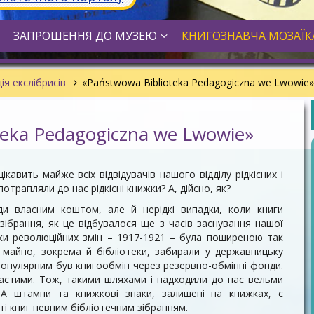
ЗАПРОШЕННЯ ДО МУЗЕЮ
КНИГОЗНАВЧА МОЗАЇК
ія екслібрисів
«Państwowa Biblioteka Pedagogiczna we Lwowie»
teka Pedagogiczna we Lwowie»
кавить майже всіх відвідувачів нашого відділу рідкісних і
потрапляли до нас рідкісні книжки? А, дійсно, як?
ди власним коштом, але й нерідкі випадки, коли книги
зібрання, як це відбувалося ще з часів заснування нашої
оки революційних змін – 1917-1921 – була поширеною так
е майно, зокрема й бібліотеки, забирали у державницьку
и популярним був книгообмін через резервно-обмінні фонди.
астими. Тож, такими шляхами і надходили до нас вельми
к. А штампи та книжкові знаки, залишені на книжках, є
 книг певним бібліотечним зібранням.