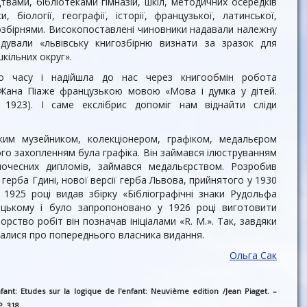
вами, бібліотеками гімназій, шкіл, методичних осередків
, біології, географії, історії, французької, латинської,
гозбірнями. Високопоставлені чиновники надавали належну
ндували «львівську книгозбірню визнати за зразок для
шкільних округ».
го часу і надійшла до нас через книгообмін робота
 Жана Піаже французькою мовою «Мова і думка у дітей.
 1923). І саме екслібрис допоміг нам віднайти сліди
ьким музейником, колекціонером, графіком, медальєром
ого захопленням була графіка. Він займався ілюструванням
 почесних дипломів, займався медальєрством. Розробив
 герба Гдині, нової версії герба Львова, прийнятого у 1930
У 1925 році видав збірку «Бібліографічні знаки Рудольфа
цькому і було запропоновано у 1926 році виготовити
торство робіт він позначав ініціалами «R. M.». Так, завдяки
ізналися про попереднього власника видання.
Ольга Сак
nfant: Etudes sur la logique de l'enfant: Neuvième edition /Jean Piaget. –
P. 318.