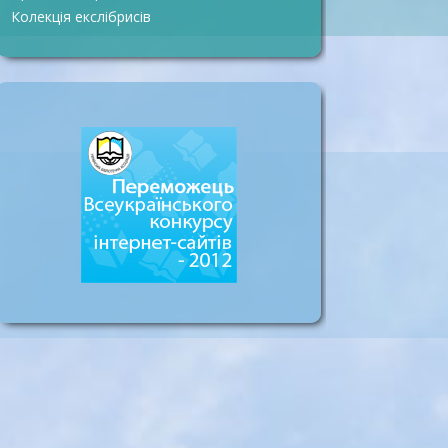
Колекція екслібрисів