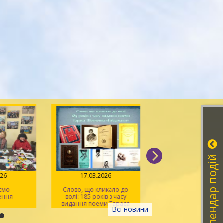
Календар подій
026
17.03.2026
18.02.2026
ємо
Слово, що кликало до
Феномен Володим
ення
волі: 185 років з часу
Винниченка – політ
видання поеми Тараса
письменника, люд
Всі новини
Шевченка «Гайдамаки»
свободи та суперечн