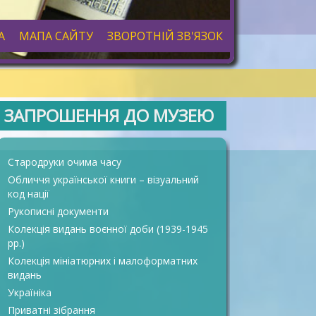
А
МАПА САЙТУ
ЗВОРОТНІЙ ЗВ'ЯЗОК
ЗАПРОШЕННЯ ДО МУЗЕЮ
Стародруки очима часу
Обличчя української книги – візуальний
код нації
Рукописні документи
Колекція видань воєнної доби (1939-1945
рр.)
Колекція мініатюрних і малоформатних
видань
Україніка
Приватні зібрання