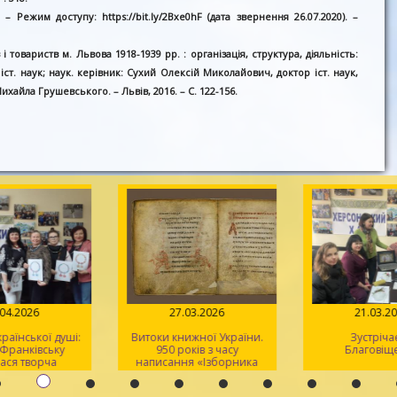
Режим доступу: https://bit.ly/2Bxe0hF (дата звернення 26.07.2020). –
і товариств м. Львова 1918-1939 рр. : організація, структура, діяльність:
іст. наук; наук. керівник: Сухий Олексій Миколайович, доктор іст. наук,
Михайла Грушевського. – Львів, 2016. – С. 122-156.
.04.2026
27.03.2026
21.03.2
раїнської душі:
Витоки книжної України.
Зустріча
-Франківську
950 років з часу
Благовіщ
ася творча
написання «Ізборника
 для херсонців
Святослава» 1076 року