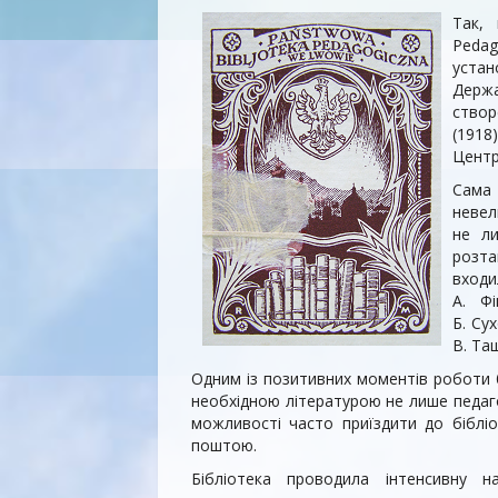
Так,
Pedag
устан
Держа
створ
(1918
Центр
Сама
невел
не ли
розта
входи
А. Ф
Б. Су
В. Та
Одним із позитивних моментів роботи 
необхідною літературою не лише педаго
можливості часто приїздити до бібліо
поштою.
Бібліотека проводила інтенсивну на