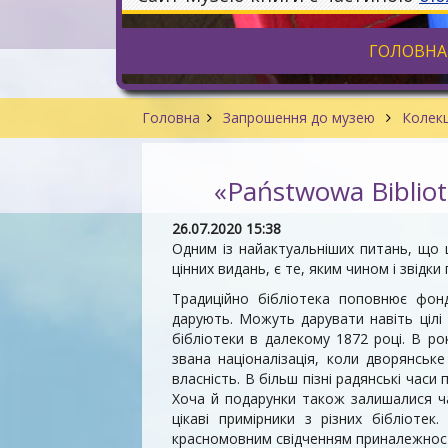
ГОЛОВНА
Головна
Запрошення до музею
Колекц
«Państwowa Biblio
26.07.2020 15:38
Одним із найактуальніших питань, що ці
цінних видань, є те, яким чином і звідки 
Традиційно бібліотека поповнює фон
дарують. Можуть дарувати навіть цілі 
бібліотеки в далекому 1872 році. В р
звана націоналізація, коли дворянськ
власність. В більш пізні радянські час
Хоча й подарунки також залишалися ч
цікаві примірники з різних бібліоте
красномовним свідченням приналежності