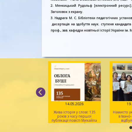
2. Менкицький Рудольф [електронний ресурс]. – 
Заголовок з екрану.
3. Надрага М. С. Бібліотеки педагогічних установ 
дисертація на здобуття наук. ступеня кандидата 
проф., зав. кафедри новітньої історії України ім. 
14.07.2026
14.05.2026
19
одар, що утвердив
Жива історія у слові: 135
Намисто ук
ву. 825 років від дня
років з часу першої
в Івано
родження Данила
публікації повісті Михайла
відбул
Романовича
Старицького «Облога
майстерка
Буші»