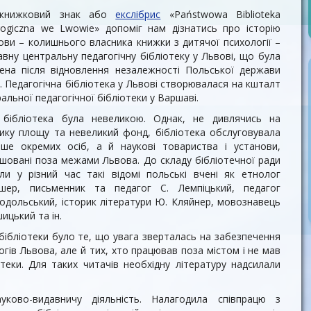
 книжковий знак або
екслібрис
«Państwowa Biblioteka
ogiczna we Lwowie» допоміг нам дізнатись про історію
ови – колишнього власника книжки з дитячої психології –
вну центральну педагогічну бібліотеку у Львові, що була
ена після відновлення незалежності Польської держави
). Педагогічна бібліотека у Львові створювалася на кшталт
альної педагогічної бібліотеки у Варшаві.
 бібліотека була невеликою. Однак, не дивлячись на
ику площу та невеликий фонд, бібліотека обслуговувала
ше окремих осіб, а й наукові товариства і установи,
шовані поза межами Львова. До складу бібліотечної ради
ли у різний час такі відомі польські вчені як етнолог
ішер, письменник та педагог С. Лемпіцький, педагог
ходольський, історик літератури Ю. Кляйнер, мовознавець
шицький та ін.
бібліотеки було те, що увага зверталась на забезпечення
гів Львова, але й тих, хто працював поза містом і не мав
теки. Для таких читачів необхідну літературу надсилали
уково-видавничу діяльність. Налагодила співпрацю з