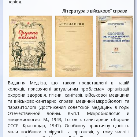
період.
Література з військової справи
Видання Медгіза, що також представлені в нашій
колекції, присвячені актуальним проблемам організації
охорони здоров'я, гігієни, санітарії, військової медицини
та військово-санітарної справи, медичній мікробіології та
паразитології (Достижения советской медицины в годы
Отечественной войны. Вып.1. Микробиология и
эпидемиология. М., 1943; Готов к санитарной обороне
СССР. Краснодар, 1941). Особливу практичну цінність
мали посібники з хірургії та ортопедії, у тому числі і