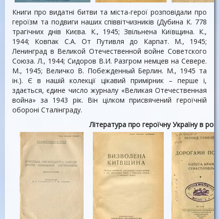
Книги про видатні битви та міста-герої розповідали про
героїзм та подвиги наших співвітчизників (Дубина К. 778
трагічних днів Києва. К., 1945; Звільнена Київщина. К.,
1944; Ковпак С.А. От Путивля до Карпат. М., 1945;
Ленинград в Великой Отечественной войне Советского
Союза. Л., 1944; Сидоров В.И. Разгром немцев на Севере.
М., 1945; Величко В. Побежденный Берлин. М., 1945 та
ін.). Є в нашій колекції цікавий примірник – перше і,
здається, єдине число журналу «Великая Отечественная
война» за 1943 рік. Він цілком присвячений героїчній
обороні Сталінграду.
Література про героїчну Україну в рок