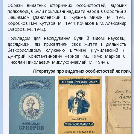
Образи видатних історичних особистостей, відомих
полководців були покликані надихати народ в боротьбі з
фашизмом (Данилевский В. Кузьма Минин. М., 1943;
Коробков Н.М. Кутузов. М., 1944; Кочаков Б.М. Александр
Суворов. М., 1942).
Прикладом для наслідування були й відомі науковці,
дослідники, які присвятили своє життя і діяльність
безкорисливому служінню Вітчизні (Гумилевский Л.
Дмитрий Константинович Чернов. М., 1944; Марков С.
Николай Николаевич Миклухо-Маклай. М., 1944 ).
Література про видатних особистостей як прикл