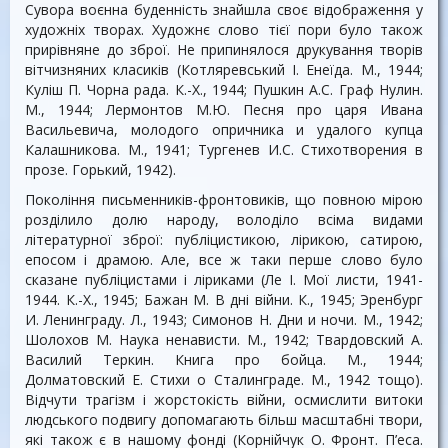
Сувора воєнна буденність знайшла своє відображення у
художніх творах. Художнє слово тієї пори було також
прирівняне до зброї. Не припинялося друкування творів
вітчизняних класиків (Котляревський І. Енеїда. М., 1944;
Куліш П. Чорна рада. К.-Х., 1944; Пушкин А.С. Граф Нулин.
М., 1944; Лермонтов М.Ю. Песня про царя Ивана
Васильевича, молодого опричника и удалого купца
Калашникова. М., 1941; Тургенев И.С. Стихотворения в
прозе. Горький, 1942).
Покоління письменників-фронтовиків, що повною мірою
розділило долю народу, володіло всіма видами
літературної зброї: публіцистикою, лірикою, сатирою,
епосом і драмою. Але, все ж таки перше слово було
сказане публіцистами і ліриками (Ле І. Мої листи, 1941-
1944. К.-Х., 1945; Бажан М. В дні війни. К., 1945; Эренбург
И. Ленинграду. Л., 1943; Симонов Н. Дни и ночи. М., 1942;
Шолохов М. Наука ненависти. М., 1942; Твардовский А.
Василий Теркин. Книга про бойца. М., 1944;
Долматовский Е. Стихи о Сталинграде. М., 1942 тощо).
Відчути трагізм і жорстокість війни, осмислити витоки
людського подвигу допомагають більш масштабні твори,
які також є в нашому фонді (Корнійчук О. Фронт. П’еса.