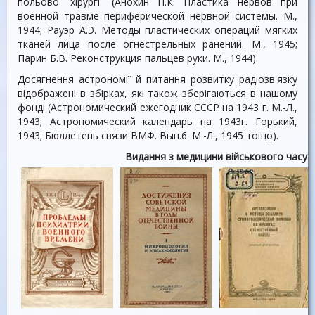
польової хірургії (Анохин П.К. Пластика нервов при
военной травме периферической нервной системы. М.,
1944; Рауэр А.Э. Методы пластических операций мягких
тканей лица после огнестрельных ранений. М., 1945;
Парин Б.В. Реконструкция пальцев руки. М., 1944).
Досягнення астрономії й питання розвитку радіозв'язку
відображені в збірках, які також зберігаються в нашому
фонді (Астрономический ежегодник СССР на 1943 г. М.-Л.,
1943; Астрономический календарь на 1943г. Горький,
1943; Бюллетень связи ВМФ. Вып.6. М.-Л., 1945 тощо).
Видання з медицини військового часу