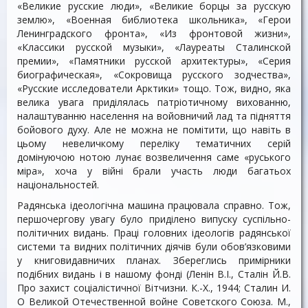
«Великие русские люди», «Великие борцы за русскую
землю», «Военная библиотека школьника», «Герои
Ленинградского фронта», «Из фронтовой жизни»,
«Классики русской музыки», «Лауреаты Сталинской
премии», «Памятники русской архитектуры», «Серия
биографическая», «Сокровища русского зодчества»,
«Русские исследователи Арктики» тощо. Тож, видно, яка
велика увага приділялась патріотичному вихованню,
налаштуванню населення на войовничий лад та підняття
бойового духу. Але не можна не помітити, що навіть в
цьому невеличкому переліку тематичних серій
домінуючою нотою лунає возвеличення саме «руського
міра», хоча у війні брали участь люди багатьох
національностей.
Радянська ідеологічна машина працювала справно. Тож,
першочергову увагу було приділено випуску суспільно-
політичних видань. Праці головних ідеологів радянської
системи та видних політичних діячів були обов’язковими
у книговидавничих планах. Збереглись примірники
подібних видань і в нашому фонді (Ленін В.І., Сталін Й.В.
Про захист соціалістичної Вітчизни. К.-Х., 1944; Сталин И.
О Великой Отечественной войне Советского Союза. М.,