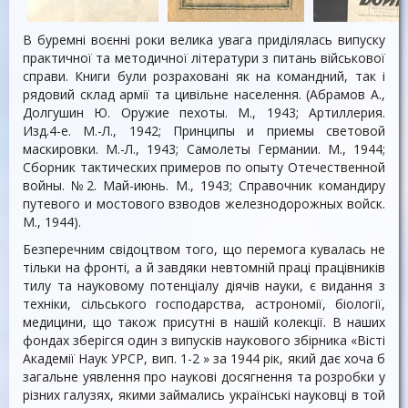
В буремні воєнні роки велика увага приділялась випуску
практичної та методичної літератури з питань військової
справи. Книги були розраховані як на командний, так і
рядовий склад армії та цивільне населення. (Абрамов А.,
Долгушин Ю. Оружие пехоты. М., 1943; Артиллерия.
Изд.4-е. М.-Л., 1942; Принципы и приемы световой
маскировки. М.-Л., 1943; Самолеты Германии. М., 1944;
Сборник тактических примеров по опыту Отечественной
войны. №2. Май-июнь. М., 1943; Справочник командиру
путевого и мостового взводов железнодорожных войск.
М., 1944).
Безперечним свідоцтвом того, що перемога кувалась не
тільки на фронті, а й завдяки невтомній праці працівників
тилу та науковому потенціалу діячів науки, є видання з
техніки, сільського господарства, астрономії, біології,
медицини, що також присутні в нашій колекції. В наших
фондах зберігся один з випусків наукового збірника «Вісті
Академії Наук УРСР, вип. 1-2 » за 1944 рік, який дає хоча б
загальне уявлення про наукові досягнення та розробки у
різних галузях, якими займались українські науковці в той