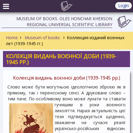
Login
MUSEUM OF BOOKS. OLES HONCHAR KHERSON
REGIONAL UNIVERSAL SCIENTIFIC LIBRARY
Home
Museum of books
Коллекция изданий военных
лет (1939-1945 гг.)
КОЛЕКЦІЯ ВИДАНЬ ВОЄННОЇ ДОБИ (1939-
1945 РР.)
Колекція видань воєнної доби (1939-1945 рр.)
Слово може бути могутньою ідеологічною зброєю як в
прямому, так і переносному сенсі. А друковане слово –
тим паче. По-особливому воно може лунати та ставати
гучнішим в роки воєнного
лихоліття. Наразі актуальність цієї
тези підтверджується щоденно,
зважаючи на сучасні реалії
українсько-роcійських відносин.