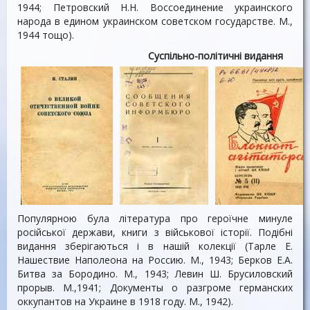
1944; Петровский Н.Н. Воссоединение украинского
народа в едином украинском советском государстве. М.,
1944 тощо).
Cуспільно-політичні видання
Популярною була література про героїчне минуле
російської держави, книги з військової історії. Подібні
видання зберігаються і в нашій колекції (Тарле Е.
Нашествие Наполеона на Россию. М., 1943; Берков Е.А.
Битва за Бородино. М., 1943; Левин Ш. Брусиловский
прорыв. М.,1941; Документы о разгроме германских
оккупантов на Украине в 1918 году. М., 1942).