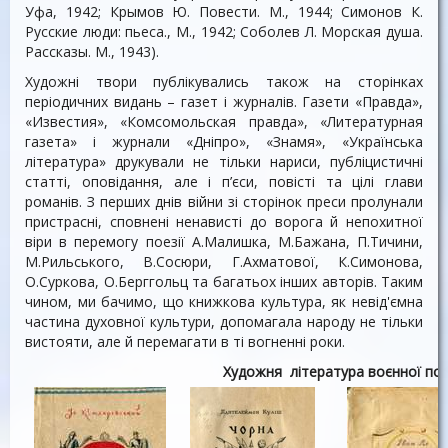
Уфа, 1942; Крымов Ю. Повести. М., 1944; Симонов К.
Русские люди: пьеса., М., 1942; Соболев Л. Морская душа.
Рассказы. М., 1943).
Художні твори публікувались також на сторінках
періодичних видань – газет і журналів. Газети «Правда»,
«Известия», «Комсомольская правда», «Литературная
газета» і журнали «Дніпро», «Знамя», «Українська
література» друкували не тільки нариси, публіцистичні
статті, оповідання, але і п’єси, повісті та цілі глави
романів. З перших днів війни зі сторінок преси пролунали
пристрасні, сповнені ненависті до ворога й непохитної
віри в перемогу поезії А.Малишка, М.Бажана, П.Тичини,
М.Рильського, В.Сосюри, Г.Ахматової, К.Симонова,
О.Суркова, О.Берггольц та багатьох інших авторів. Таким
чином, ми бачимо, що книжкова культура, як невід'ємна
частина духовної культури, допомагала народу не тільки
вистояти, але й перемагати в ті вогненні роки.
Художня література воєнної по