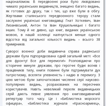
націоналізмом. В передвоєнні роки було ліквідовано
чимало українських видавництв, знищено багато видань,
як готових до друку, так і тих, що вже були в обігу.
Жертвами сталінського передвоєнного терору стали
заслужені українські книговидавці: Гнат Хоткевич, Іван
Лизанівський, Антон та Іван Крушельницькі і багато
інших. Тому й не дивно, що книг, виданих українською
мовою, в нашій колекції налічується менше одного
відсотка від загальної кількості видань – всього 38
примірників.
Суворої воєнної доби видавнича справа радянської
держави була підпорядкована одній загальній меті: «Все
для фронту! Все для перемоги!» Розповідаючи про
історичне минуле держави, про героїчні будні воїнів і
працівників тилу, книги повинні були підтримувати дух
патріотизму, вселяти упевненість і надію в перемогу. З
цією метою були започатковані численні серії науково-
популярних видань, розрахованих на пересічних
користувачів. Навіть невеликий перелік видавницьких
серій дають певне уявлення про книговидавничий
репертуар того часу. Це і «Библиотека морского
офицера», «Библиотека журнала «Красноармеец»,