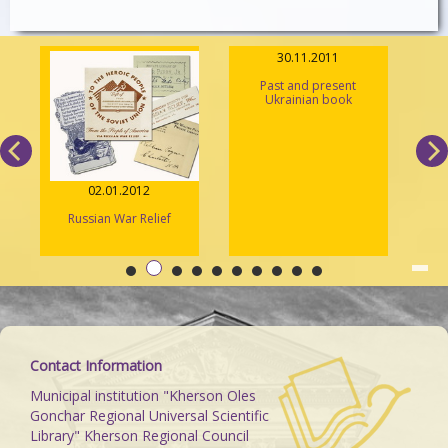
30.11.2011
Past and present
"K
Ukrainian book
A
02.01.2012
Russian War Relief
Contact Information
Municipal institution "Kherson Oles
Gonchar Regional Universal Scientific
Library" Kherson Regional Council