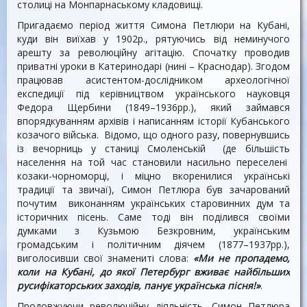
столиці на Монпарнаському кладовищі.
Пригадаємо період життя Симона Петлюри на Кубані,
куди він виїхав у 1902р., рятуючись від неминучого
арешту за революційну агітацію. Спочатку проводив
приватні уроки в Катеринодарі (нині – Краснодар). Згодом
працював асистентом-дослідником археологічної
експедиції під керівництвом українського науковця
Федора Щербини (1849–1936рр.), який займався
впорядкуванням архівів і написанням історії Кубанського
козачого війська. Відомо, що одного разу, повернувшись
із вечорниць у станиці Смоленській (де більшість
населення на той час становили насильно переселені
козаки-чорноморці, і міцно вкоренилися українські
традиції та звичаї), Симон Петлюра був зачарований
почутим виконанням українських старовинних дум та
історичних пісень. Саме тоді він поділився своїми
думками з Кузьмою Безкровним, українським
громадським і політичним діячем (1877–1937рр.),
виголосивши свої знамениті слова:
«Ми не пропадемо,
коли на Кубані, до якої Петербург вживає найбільших
русифікаторських заходів, панує українська пісня!»
.
Продовжуючи революційну діяльність, Симон Петлюра