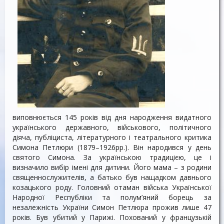
виповнюється 145 років від дня народження видатного
українського державного, військового, політичного
діяча, публіциста, літературного і театрального критика
Симона Петлюри (1879–1926рр.). Він народився у день
святого Симона. За українською традицією, це і
визначило вибір імені для дитини. Його мама – з родини
священнослужителів, а батько був нащадком давнього
козацького роду. Головний отаман війська Української
Народної Республіки та полум’яний борець за
незалежність України Симон Петлюра прожив лише 47
років. Був убитий у Парижі. Похований у французькій