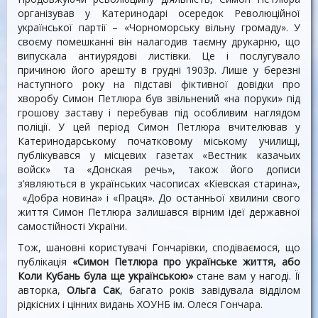
організував у Катеринодарі осередок Революційної
української партії – «Чорноморську вільну громаду». У
своєму помешканні він налагодив таємну друкарню, що
випускала антиурядові листівки. Це і послугувало
причиною його арешту в грудні 1903р. Лише у березні
наступного року на підставі фіктивної довідки про
хворобу Симон Петлюра був звільнений «на поруки» під
грошову заставу і перебував під особливим наглядом
поліції. У цей період Симон Петлюра вчителював у
Катеринодарському початковому міському училищі,
публікувався у місцевих газетах «Вестник казачьих
войск» та «Донская речь», також його дописи
з’являються в українських часописах «Кіевская старина»,
«Добра новина» і «Праця». До останньої хвилини свого
життя Симон Петлюра залишався вірним ідеї державної
самостійності України.
Тож, шановні користувачі Гончарівки, сподіваємося, що
публікація
«Симон Петлюра про українське життя, або
Коли Кубань була ще українською»
стане вам у нагоді. Її
авторка,
Ольга Сак
, багато років завідувала відділом
рідкісних і цінних видань ХОУНБ ім. Олеся Гончара.