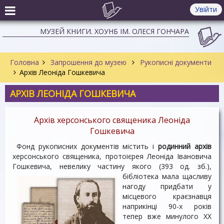
Увійти
МУЗЕЙ КНИГИ. ХОУНБ ІМ. ОЛЕСЯ ГОНЧАРА
Головна
Запрошення до музею
Рукописні документи
Архів Леоніда Гошкевича
АРХІВ ЛЕОНІДА ГОШКЕВИЧА
Архів херсонського священика Леоніда
Гошкевича
Фонд рукописних документів містить і
родинний архів
херсонського священика, протоієрея Леоніда Івановича
Гошкевича, невелику частину якого
(393 од. зб.),
бібліотека мала щасливу
нагоду придбати у
місцевого краєзнавця
наприкінці 90-х років
тепер вже минулого ХХ