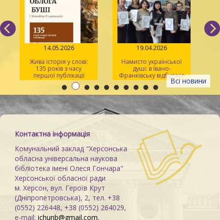
14.05.2026
19.04.2026
Жива історія у слові:
Намисто української
135 років з часу
душі: в Івано-
У
першої публікації
Франківську відбулася
Всі новини
повісті Михайла
творча майстерка для
Старицького «Облога
херсонців
Св
Буші»
Контактна інформація
Комунальний заклад "Херсонська
обласна універсальна наукова
бібліотека імені Олеся Гончара"
Херсонської обласної ради
м. Херсон, вул. Героїв Крут
(Дніпропетровська), 2, тел. +38
(0552) 226448, +38 (0552) 264029,
e-mail:
ichunb@gmail.com
,