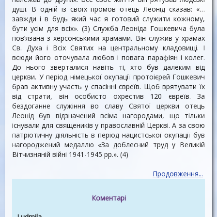
душі. В одній із своїх промов отець Леонід сказав: «…
завжди і в будь який час я готовий служити кожному,
бути усім для всіх». (3) Служба Леоніда Гошкевича була
пов’язана з херсонськими храмами. Він служив у храмах
Св. Духа і Всіх Святих на центральному кладовищі. І
всюди його оточувала любов і повага парафіян і колег.
До нього зверталися навіть ті, хто був далеким від
церкви. У період німецької окупації протоієрей Гошкевич
брав активну участь у спасінні євреїв. Щоб врятувати їх
від страти, він особисто охрестив 120 євреїв. За
бездоганне служіння во славу Святої церкви отець
Леонід був відзначений всіма нагородами, що тільки
існували для священиків у православній Церкві. А за свою
патріотичну діяльність в період нацистської окупації був
нагороджений медаллю «За доблесний труд у Великій
Вітчизняній війні 1941-1945 рр.». (4)
Продовження...
Коментарі
Ludmila