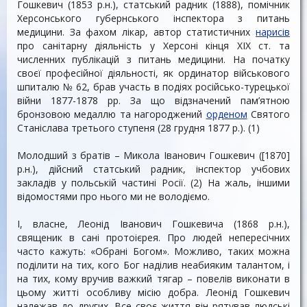
Гошкевич (1853 р.н.), статський радник (1888), помічник
Херсонського губернського інспектора з питань
медицини. За фахом лікар, автор статистичних
нарисів
про санітарну діяльність у Херсоні кінця ХІХ ст. та
численних публікацій з питань медицини. На початку
своєї професійної діяльності, як ординатор військового
шпиталю № 62, брав участь в подіях російсько-турецької
війни 1877-1878 рр. За що відзначений пам’ятною
бронзовою медаллю та нагороджений
орденом
Святого
Станіслава третього ступеня (28 грудня 1877 р.). (1)
Молодший з братів – Микола Іванович Гошкевич ([1870]
р.н.), дійсний статський радник, інспектор учбових
закладів у польській частині Росії. (2) На жаль, іншими
відомостями про нього ми не володіємо.
І, власне, Леонід Іванович Гошкевича (1868 р.н.),
священик в сані протоієрея. Про людей непересічних
часто кажуть: «Обрані Богом». Можливо, таких можна
поділити на тих, кого Бог наділив неабияким талантом, і
на тих, кому вручив важкий тягар – повелів виконати в
цьому житті особливу місію добра. Леонід Гошкевич
належав до других. Все своє життя він рятував людські