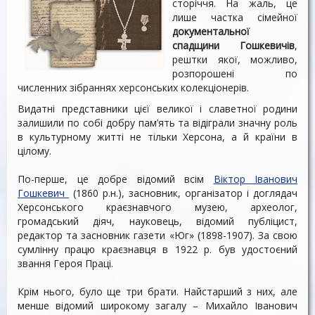
сторіччя. На жаль, це
лише частка сімейної
документальної
спадщини Гошкевичів
,
рештки якої, можливо,
розпорошені по
численних зібраннях херсонських колекціонерів.
Видатні представники цієї великої і славетної родини
залишили по собі добру пам’ять та відіграли значну роль
в культурному житті не тільки Херсона, а й країни в
цілому.
По-перше, це добре відомий всім
Віктор Іванович
Гошкевич
(1860 р.н.), засновник, організатор і доглядач
Херсонського краєзнавчого музею, археолог,
громадський діяч, науковець, відомий публіцист,
редактор та засновник газети «Юг» (1898-1907). За свою
сумлінну працю краєзнавця в 1922 р. був удостоєний
звання Героя Праці.
Крім нього, було ще три брати. Найстарший з них, але
менше відомий широкому загалу – Михайло Іванович