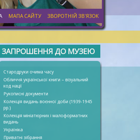
А
МАПА САЙТУ
ЗВОРОТНІЙ ЗВ'ЯЗОК
ЗАПРОШЕННЯ ДО МУЗЕЮ
Стародруки очима часу
Обличчя української книги – візуальний
код нації
Рукописні документи
Колекція видань воєнної доби (1939-1945
рр.)
Колекція мініатюрних і малоформатних
видань
Україніка
Приватні зібрання