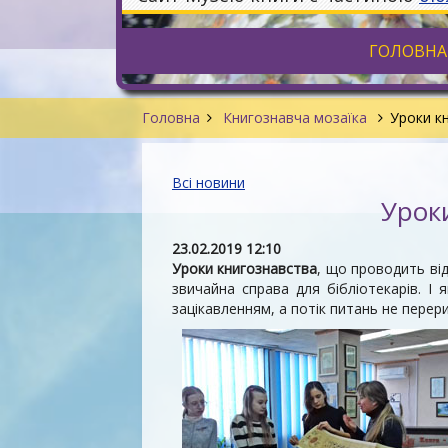
ГОЛОВНА
Головна
Книгознавча мозаїка
Уроки к
Всі новини
Урок
23.02.2019 12:10
Уроки книгознавства
, що проводить відд
звичайна справа для бібліотекарів. І
зацікавленням, а потік питань не пере