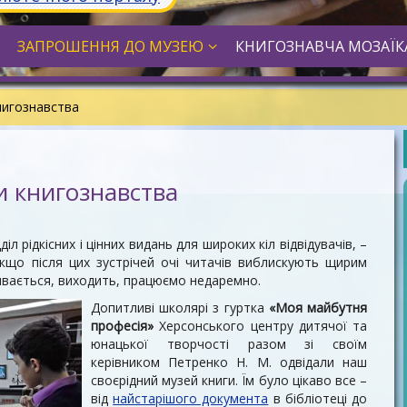
ЗАПРОШЕННЯ ДО МУЗЕЮ
КНИГОЗНАВЧА МОЗАЇК
нигознавства
и книгознавства
іл рідкісних і цінних видань для широких кіл відвідувачів, –
 якщо після цих зустрічей очі читачів виблискують щирим
ривається, виходить, працюємо
недаремно.
Допитливі школярі з гуртка
«Моя майбутня
професія»
Херсонського центру дитячої та
юнацької творчості разом зі своїм
керівником Петренко Н. М. одвідали наш
своєрідний музей книги. Їм було цікаво все –
від
найстарішого документа
в бібліотеці до