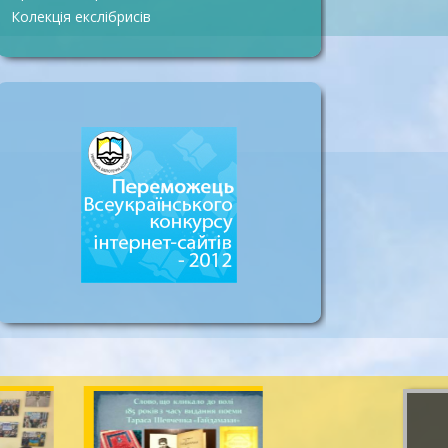
Колекція екслібрисів