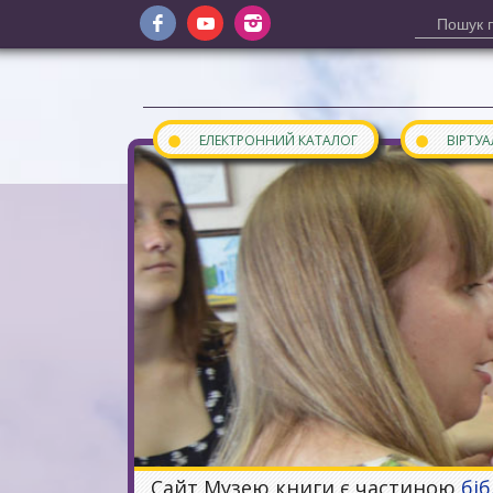
●
●
ЕЛЕКТРОННИЙ КАТАЛОГ
ВІРТУ
Сайт Музею книги є частиною
бі