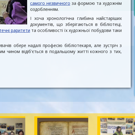
самого незвичного
за формою та художнім
оздобленням.
І хоча хронологічна глибина найстаріших
документів, що зберігаються в бібліотеці,
течні раритети
та особливості їх художньої побудови таки
увачів обере надалі професію бібліотекаря, але зустріч з
им чином відіб'ється в подальшому житті кожного з тих,