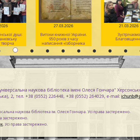
.04.2026
27.03.2026
21.03.2
раїнської душі:
Витоки книжної України.
Зустріча
-Франківську
950 років з часу
Благовіщ
ася творча
написання «Ізборника
 для херсонців
Святослава» 1076 року
ніверсальна наукова бібліотека імені Олеся Гончара" Херсонськ
ка), 2, тел. +38 (0552) 226448, +38 (0552) 264029, e-mail:
ichunb@
сальна наукова бібліотека ім. Олеся Гончара. Усі права застережено.
ва застережено.
ук
. Усі права застережено.