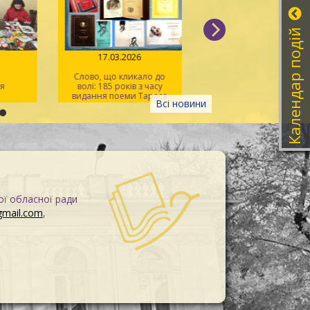
Календар подій
026
17.03.2026
18.02.2026
ємо
Слово, що кликало до
Феномен Володим
ення
волі: 185 років з часу
Винниченка – політ
видання поеми Тараса
письменника, люд
Всі новини
Шевченка «Гайдамаки»
свободи та суперечн
ої обласної ради
gmail.com
,