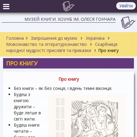
Увійти
МУЗЕЙ КНИГИ. ХОУНБ ІМ. ОЛЕСЯ ГОНЧАРА
Головна
Запрошення до музею
Україніка
Мовознавство та літературознавство
Скарбниця
народної мудрості: прислів’я та приказки
Про книгу
ПРО КНИГУ
Про книгу
Без книги – як без сонця, і вдень темні віконця.
Будеш з
книгою
дружити –
буде легше в
світі жити.
Будеш книги
читати –