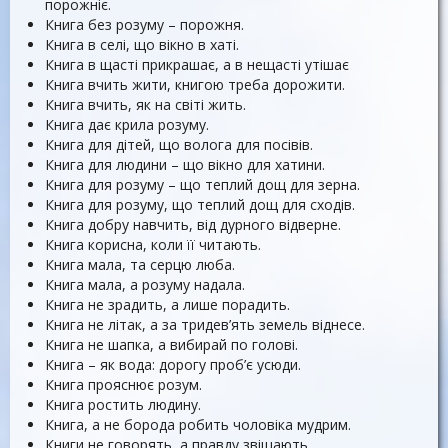
порожніє.
Книга без розуму – порожня.
Книга в селі, що вікно в хаті.
Книга в щасті прикрашає, а в нещасті утішає
Книга вчить жити, книгою треба дорожити.
Книга вчить, як на світі жить.
Книга дає крила розуму.
Книга для дітей, що волога для посівів.
Книга для людини – що вікно для хатини.
Книга для розуму – що теплий дощ для зерна.
Книга для розуму, що теплий дощ для сходів.
Книга добру навчить, від дурного відверне.
Книга корисна, коли її читають.
Книга мала, та серцю люба.
Книга мала, а розуму надала.
Книга не зрадить, а лише порадить.
Книга не літак, а за тридев’ять земель віднесе.
Книга не шапка, а вибирай по голові.
Книга – як вода: дорогу проб’є усюди.
Книга прояснює розум.
Книга ростить людину.
Книга, а не борода робить чоловіка мудрим.
Книги не говорять, а правду звіщають.