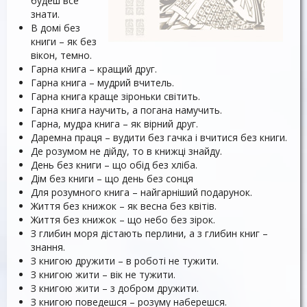
будеш все
знати.
В домі без
книги – як без
вікон, темно.
Гарна книга – кращий друг.
Гарна книга – мудрий вчитель.
Гарна книга краще зіроньки світить.
Гарна книга научить, а погана намучить.
Гарна, мудра книга – як вірний друг.
Даремна праця – вудити без гачка і вчитися без книги.
Де розумом не дійду, то в книжці знайду.
День без книги – що обід без хліба.
Дім без книги – що день без сонця
Для розумного книга – найгарніший подарунок.
Життя без книжок – як весна без квітів.
Життя без книжок – що небо без зірок.
З глибин моря дістають перлини, а з глибин книг –
знання.
З книгою дружити – в роботі не тужити.
З книгою жити – вік не тужити.
З книгою жити – з добром дружити.
З книгою поведешся – розуму наберешся.