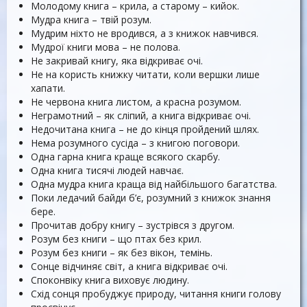
Молодому книга – крила, а старому – кийок.
Мудра книга – твій розум.
Мудрим ніхто не вродився, а з книжок навчився.
Мудрої книги мова – не полова.
Не закривай книгу, яка відкриває очі.
Не на користь книжку читати, коли вершки лише
хапати.
Не червона книга листом, а красна розумом.
Неграмотний – як сліпий, а книга відкриває очі.
Недочитана книга – не до кінця пройдений шлях.
Нема розумного сусіда – з книгою поговори.
Одна гарна книга краще всякого скарбу.
Одна книга тисячі людей навчає.
Одна мудра книга краща від найбільшого багатства.
Поки ледачий байди б’є, розумний з книжок знання
бере.
Прочитав добру книгу – зустрівся з другом.
Розум без книги – що птах без крил.
Розум без книги – як без вікон, темінь.
Сонце відчиняє світ, а книга відкриває очі.
Споконвіку книга виховує людину.
Схід сонця пробуджує природу, читання книги голову