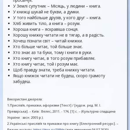
просвічує.
У Землі супутник – Місяць, у людини – книга.
У книжці шукай не букви, а думки.
У того найбільше друзів, у кого друг – книга.
Хліб живить тіло, а книга – розум.
Хороша книга – яскравіша сонця.
Хорошу книжку читати не в тягар, а в радість.
Хочеш пізнати світ – читай книжки.
Хто більше читає, той більше знає.
Хто знає аз та буки, тому і книги в руки.
Хто книгу читає, в того розум прибавляє.
Хто книгу читає, той і розум має.
Щоб правду знати, треба книжку читати.
Якщо книжок читати не будеш, скоро грамоту
забудеш.
Використані джерела:
1.Прислів'я, приказки, афоризми [Текст] / [худож. ред. М. І.
Преварська]. – Київ : Велес, 2011. - 174, [1] с. – (Культурна спадщина
України : засн. 2005 р.).
2.Українські прислів'я та приказки про книгу [Електронний ресурс]. –
Режим доступу:
https://goo.su/1MHn
(дата звернення 06.07.2020). –