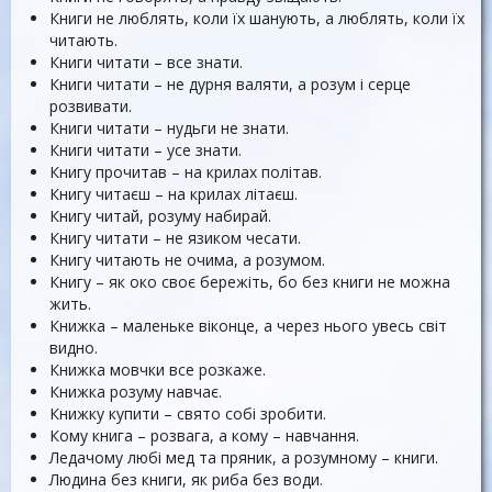
Книги не люблять, коли їх шанують, а люблять, коли їх
читають.
Книги читати – все знати.
Книги читати – не дурня валяти, а розум і серце
розвивати.
Книги читати – нудьги не знати.
Книги читати – усе знати.
Книгу прочитав – на крилах політав.
Книгу читаєш – на крилах літаєш.
Книгу читай, розуму набирай.
Книгу читати – не язиком чесати.
Книгу читають не очима, а розумом.
Книгу – як око своє бережіть, бо без книги не можна
жить.
Книжка – маленьке віконце, а через нього увесь світ
видно.
Книжка мовчки все розкаже.
Книжка розуму навчає.
Книжку купити – свято собі зробити.
Кому книга – розвага, а кому – навчання.
Ледачому любі мед та пряник, а розумному – книги.
Людина без книги, як риба без води.