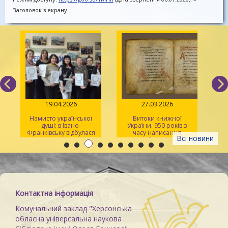
Заголовок з екрану.
19.04.2026
27.03.2026
Намисто української
Витоки книжної
душі: в Івано-
України. 950 років з
Франківську відбулася
часу написання
Всі новини
творча майстерка для
«Ізборника
херсонців
Святослава» 1076 року
Контактна інформація
Комунальний заклад "Херсонська
обласна універсальна наукова