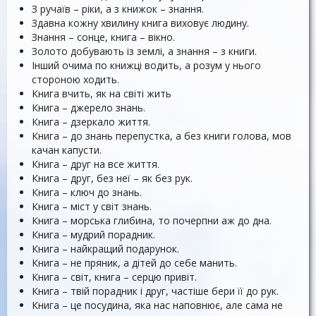
З ручаїв – ріки, а з книжок – знання.
Здавна кожну хвилину книга виховує людину.
Знання – сонце, книга – вікно.
Золото добувають із землі, а знання – з книги.
Інший очима по книжці водить, а розум у нього
стороною ходить.
Книга вчить, як на світі жить
Книга – джерело знань.
Книга – дзеркало життя.
Книга – до знань перепустка, а без книги голова, мов
качан капусти.
Книга – друг на все життя.
Книга – друг, без неї – як без рук.
Книга – ключ до знань.
Книга – міст у світ знань.
Книга – морська глибина, то почерпни аж до дна.
Книга – мудрий порадник.
Книга – найкращий подарунок.
Книга – не пряник, а дітей до себе манить.
Книга – світ, книга – серцю привіт.
Книга – твій порадник і друг, частіше бери її до рук.
Книга – це посудина, яка нас наповнює, але сама не