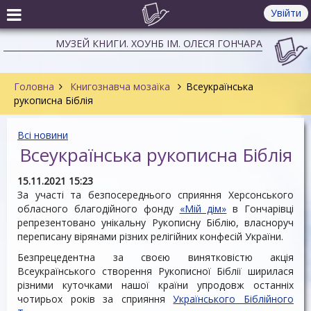
Увійти
МУЗЕЙ КНИГИ. ХОУНБ ІМ. ОЛЕСЯ ГОНЧАРА
Головна
Книгознавча мозаїка
Всеукраїнська
рукописна Біблія
Всі новини
Всеукраїнська рукописна Біблія
15.11.2021 15:23
За участі та безпосереднього сприяння Херсонського
обласного благодійного фонду
«Мій дім»
в Гончарівці
репрезентовано унікальну Рукописну Біблію, власноруч
переписану вірянами різних релігійних конфесій України.
Безпрецедентна за своєю винятковістю акція
Всеукраїнського створення Рукописної Біблії ширилася
різними куточками нашої країни упродовж останніх
чотирьох років за сприяння
Українського Біблійного