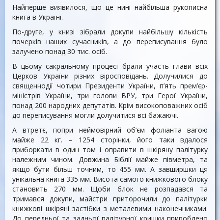
Найперше виявилося, що це нині найбільша рукописна
книга в Україні.
По-друге, у книзі зібрали докупи найбільшу кількість
почерків наших сучасників, а до переписування було
залучено понад 30 тис. осіб.
В цьому сакральному процесі брали участь глави всіх
Церков України різних віросповідань. Долучилися до
священнодії чотири Президенти України, п’ять прем’єр-
міністрів України, три голови ВРУ, три Герої України,
понад 200 народних депутатів. Крім високоповажних осіб
до переписування могли долучитися всі бажаючі.
А втретє, попри неймовірний об’єм фоліанта вагою
майже 22 кг. – 1254 сторінки, його таки вдалося
приборкати в один том і оправити в шкіряну палітурку
належним чином. Довжина Біблії майже півметра, та
якщо бути більш точним, то 455 мм. А завширшки ця
унікальна книга 335 мм. Висота самого книжкового блоку
становить 270 мм. Щоби блок не розпадався та
тримався докупи, майстри приторочили до палітурки
книжкові шкіряні застібки з металевими наконечниками.
До передньої та задньої палітурної кришки прироблено