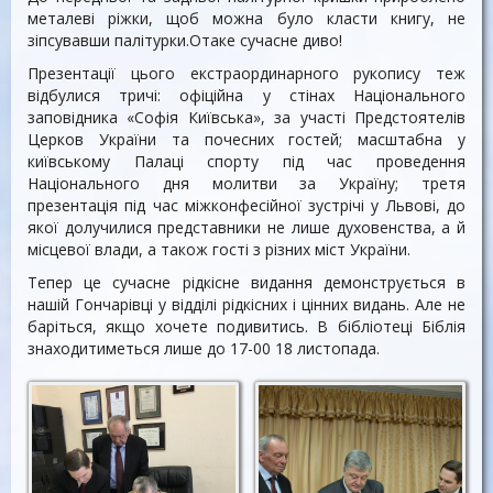
металеві ріжки, щоб можна було класти книгу, не
зіпсувавши палітурки.Отаке сучасне диво!
Презентації цього екстраординарного рукопису теж
відбулися тричі: офіційна у стінах Національного
заповідника «Софія Київська», за участі Предстоятелів
Церков України та почесних гостей; масштабна у
київському Палаці спорту під час проведення
Національного дня молитви за Україну; третя
презентація під час міжконфесійної зустрічі у Львові, до
якої долучилися представники не лише духовенства, а й
місцевої влади, а також гості з різних міст України.
Тепер це сучасне рідкісне видання демонструється в
нашій Гончарівці у відділі рідкісних і цінних видань. Але не
баріться, якщо хочете подивитись. В бібліотеці Біблія
знаходитиметься лише до 17-00 18 листопада.