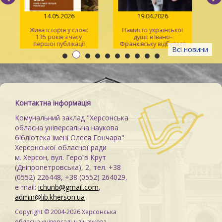
14.05.2026
19.04.2026
Жива історія у слові:
Намисто української
135 років з часу
душі: в Івано-
У
першої публікації
Франківську відбулася
Всі новини
повісті Михайла
творча майстерка для
Старицького «Облога
херсонців
Св
Буші»
Контактна інформація
Комунальний заклад "Херсонська
обласна універсальна наукова
бібліотека імені Олеся Гончара"
Херсонської обласної ради
м. Херсон, вул. Героїв Крут
(Дніпропетровська), 2, тел. +38
(0552) 226448, +38 (0552) 264029,
e-mail:
ichunb@gmail.com
,
admin@lib.kherson.ua
Copyright © 2004-2026 Херсонська
обласна універсальна наукова