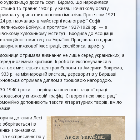
о художницю досить скупі. Відомо, що народилася
сткиня 15 травня 1902 р. у Києві. Початкову освіту
римала у приватних жіночих гімназіях. Протягом 1921-
24 рр. навчалася в майстерні ксилографії Софії
лепинської-Бойчук, а протягом 1927-1928 рр. — в
ївському художньому інституті. Входила до Асоціації
волюційного мистецтва України. Працювала в царині
авюри, книжкової ілюстрації, екслібриса, шрифту.
дожниця отримала визнання не лише серед українських, а
серед іноземних критиків. Її роботи експонувалися в
гатьох мистецьких центрах Європи та Америки. Зокрема,
1933 р. на міжнародній виставці дереворитів у Варшаві
хновська отримала диплом з грошовою нагородою.
30-1940-і роки — період натхненної і плідної праці
хновської у книжковій графіці. Створені нею ілюстрації
рмонійно доповнюють тексти літературних творів, вміло
нажів.
орити до книги Лесі
а зберігається і в
аїніки Гончарівки.
ю та експресивністю у