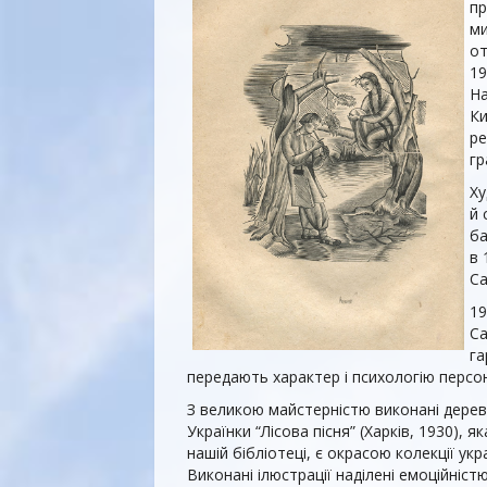
пр
ми
от
19
На
Ки
ре
гр
Ху
й 
ба
в 
Са
19
Са
га
передають характер і психологію персо
З великою майстерністю виконані дерев
Українки “Лісова пісня” (Харків, 1930), як
нашій бібліотеці, є окрасою колекції укр
Виконані ілюстрації наділені емоційніст