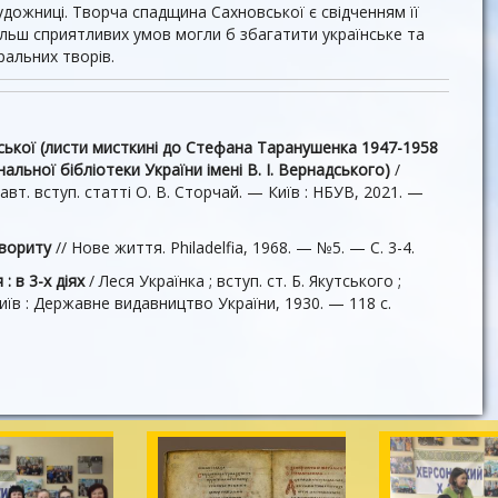
художниці. Творча спадщина Сахновської є свідченням її
більш сприятливих умов могли б збагатити українське та
альних творів.
ької (листи мисткині до Стефана Таранушенка 1947-1958
альної бібліотеки України імені В. І. Вернадського)
/
 авт. вступ. статті О. В. Сторчай. — Київ : НБУВ, 2021. —
евориту
// Нове життя. Philadelfia, 1968. — №5. — С. 3-4.
 : в 3-х діях
/ Леся Українка ; вступ. ст. Б. Якутського ;
иїв : Державне видавництво України, 1930. — 118 с.