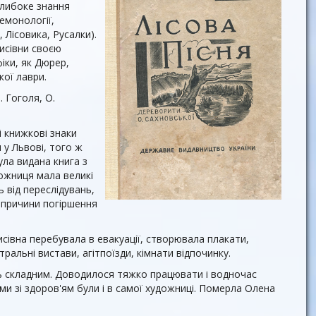
глибоке знання
емонології,
 Лісовика, Русалки).
исівни своєю
іки, як Дюрер,
кої лаври.
 Гоголя, О.
і книжкові знаки
 у Львові, того ж
ула видана книга з
дожниця мала великі
 від переслідувань,
 причини погіршення
исівна перебувала в евакуації, створювала плакати,
ральні вистави, агітпоїзди, кімнати відпочинку.
ь складним. Доводилося тяжко працювати і водночас
ми зі здоров'ям були і в самої художниці. Померла Олена