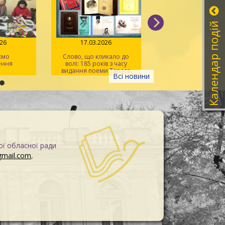
Календар подій
026
17.03.2026
18.02.2026
ємо
Слово, що кликало до
Феномен Володим
ення
волі: 185 років з часу
Винниченка – політ
видання поеми Тараса
письменника, люд
Всі новини
Шевченка «Гайдамаки»
свободи та суперечн
ої обласної ради
gmail.com
,