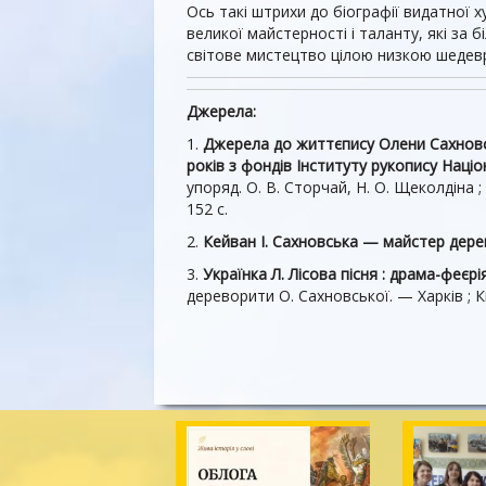
Ось такі штрихи до біографії видатної 
великої майстерності і таланту, які за 
світове мистецтво цілою низкою шедевр
Джерела:
1.
Джерела до життєпису Олени Сахновс
років з фондів Інституту рукопису Націон
упоряд. О. В. Сторчай, Н. О. Щеколдіна ;
152 с.
2.
Кейван І. Сахновська — майстер дер
3.
Українка Л. Лісова пісня : драма-феєрія
дереворити О. Сахновської. — Харків ; К