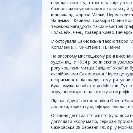
передачі сюжету, а також засвідчують 
Сахновською українського колориту й д
(наприклад, образи Мавки, Перелесника,
На думку І. Кейвана, гравюри Олени Бор
технікою нагадують таких майстрів граф
Гольбейн, ченці-гравери Києво-Печерсь
Ілюструвала Сахновська також твори М.
Копиленка, І. Микитенка, П. Панча.
На високому мистецькому рівні виконан
художниці. У 1934 р. вони експонувалися
року коштами митців Західної України б
екслібрисами Сахновської. Через це ху
неприємності від влади, тому, рятуючись
була змушена виїхати до Москви. Тут, з
зору, переходить на техніку літографії.
Під час Другої світової війни Олена Бор
листівки, карикатури; оформлювала теат
Останнє десятиліття життя було досит
доглядати хвору матір, серйозні пробле
Сахновська 28 березня 1958 р. у Москві.