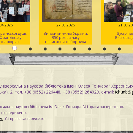
.04.2026
27.03.2026
21.03.2
раїнської душі:
Витоки книжної України.
Зустріча
-Франківську
950 років з часу
Благовіщ
ася творча
написання «Ізборника
 для херсонців
Святослава» 1076 року
ніверсальна наукова бібліотека імені Олеся Гончара" Херсонськ
ка), 2, тел. +38 (0552) 226448, +38 (0552) 264029, e-mail:
ichunb@
сальна наукова бібліотека ім. Олеся Гончара. Усі права застережено.
ва застережено.
ук
. Усі права застережено.