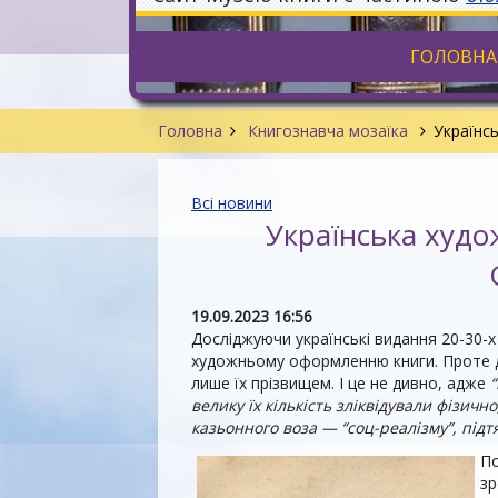
ГОЛОВНА
Головна
Книгознавча мозаїка
Українс
Всі новини
Українська худ
19.09.2023 16:56
Досліджуючи українські видання 20-30-х 
художньому оформленню книги. Проте д
лише їх прізвищем. І це не дивно, адже
велику їх кількість зліквідували фізич
казьонного воза — “соц-реалізму”, підт
По
зр