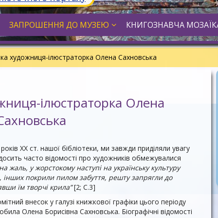
ЗАПРОШЕННЯ ДО МУЗЕЮ
КНИГОЗНАВЧА МОЗАЇК
ька художниця-ілюстраторка Олена Сахновська
ожниця-ілюстраторка Олена
Сахновська
років ХХ ст. нашої бібліотеки, ми завжди приділяли увагу
осить часто відомості про художників обмежувалися
“на жаль, у жорстокому наступі на українську культуру
но, інших покрили пилом забуття, решту запрягли до
явши їм творчі крила”
[2; С.3]
мітний внесок у галузі книжкової графіки цього періоду
обила Олена Борисівна Сахновська. Біографічні відомості