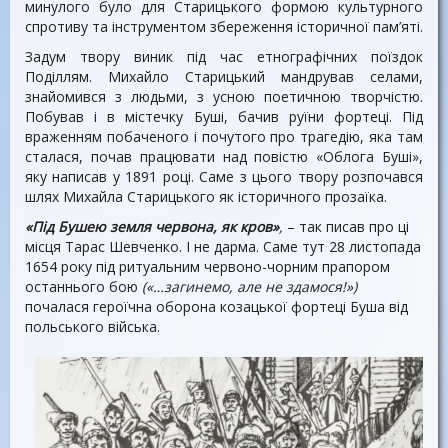
минулого було для Старицького формою культурного
спротиву та інструментом збереження історичної пам’яті.
Задум твору виник під час етнографічних поїздок
Поділлям. Михайло Старицький мандрував селами,
знайомився з людьми, з усною поетичною творчістю.
Побував і в містечку Буші, бачив руїни фортеці. Під
враженням побаченого і почутого про трагедію, яка там
сталася, почав працювати над повістю «Облога Буші»,
яку написав у 1891 році. Саме з цього твору розпочався
шлях Михайла Старицького як історичного прозаїка.
«Під Бушею земля червона, як кров»
,
– так писав про ці
місця Тарас Шевченко. І не дарма. Саме тут 28 листопада
1654 року під ритуальним червоно-чорним прапором
останнього бою
(«…загинемо, але не здамося!»)
почалася героїчна оборона козацької фортеці Буша від
польського війська.