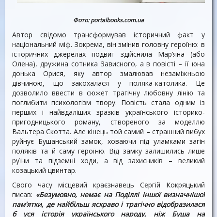
Фото:
portalbooks.com.ua
Автор свідомо трансформував історичний факт у
національний міф. Зокрема, він змінив головну героїню: в
історичних джерелах подвиг здійснила Мар’яна (або
Олена), дружина сотника Зависного, а в повісті – її юна
донька Орися, яку автор змалював незаміжньою
дівчиною, що закохалася у поляка-католика. Це
дозволило ввести в сюжет трагічну любовну лінію та
поглибити психологізм твору. Повість стала одним із
перших і найвдаліших зразків українського історико-
пригодницького роману, створеного за моделлю
Вальтера Скотта. Але кінець той самий – страшний вибух
руйнує Бушанський замок, ховаючи під уламками загін
поляків та й саму героїню. Від замку залишились лише
руїни та підземні ходи, а від захисників – великий
козацький цвинтар.
Свого часу місцевий краєзнавець Сергій Кокряцький
писав:
«Безумовно, немає на Поділлі іншої визначнішої
пам'ятки, де найбільш яскраво і трагічно відобразилася
б уся історія українського народу, ніж Буша на