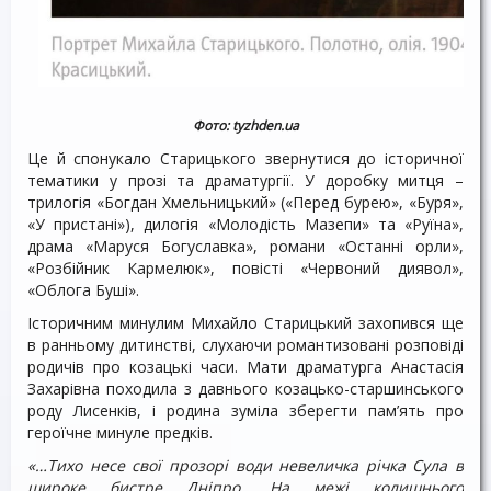
Фото: tyzhden.ua
Це й спонукало Старицького звернутися до історичної
тематики у прозі та драматургії. У доробку митця –
трилогія «Богдан Хмельницький» («Перед бурею», «Буря»,
«У пристані»), дилогія «Молодість Мазепи» та «Руїна»,
драма «Маруся Богуславка», романи «Останні орли»,
«Розбійник Кармелюк», повісті «Червоний диявол»,
«Облога Буші».
Історичним минулим Михайло Старицький захопився ще
в ранньому дитинстві, слухаючи романтизовані розповіді
родичів про козацькі часи. Мати драматурга Анастасія
Захарівна походила з давнього козацько-старшинського
роду Лисенків, і родина зуміла зберегти пам’ять про
героїчне минуле предків.
«…Тихо несе свої прозорі води невеличка річка Сула в
широке бистре Дніпро. На межі колишнього