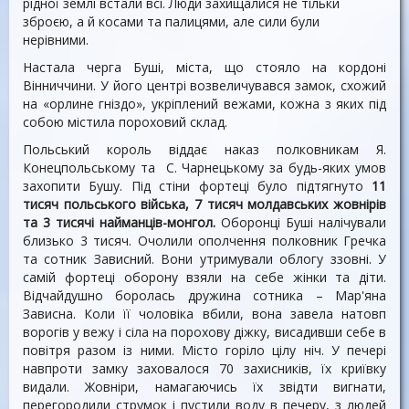
рідної землі встали всі. Люди захищалися не тільки
зброєю, а й косами та палицями, але сили були
нерівними.
Настала черга Буші, міста, що стояло на кордоні
Вінниччини. У його центрі возвеличувався замок, схожий
на «орлине гніздо», укріплений вежами, кожна з яких під
собою містила пороховий склад.
Польський король віддає наказ полковникам Я.
Конецпольському та С. Чарнецькому за будь-яких умов
захопити Бушу. Під стіни фортеці було підтягнуто
11
тисяч польського війська, 7 тисяч молдавських жовнірів
та 3 тисячі найманців-монгол
.
Оборонці Буші налічували
близько 3 тисяч. Очолили ополчення полковник Гречка
та сотник Зависний. Вони утримували облогу ззовні. У
самій фортеці оборону взяли на себе жінки та діти.
Відчайдушно боролась дружина сотника – Мар'яна
Зависна. Коли її чоловіка вбили, вона завела натовп
ворогів у вежу і сіла на порохову діжку, висадивши себе в
повітря разом із ними. Місто горіло цілу ніч. У печері
навпроти замку заховалося 70 захисників, їх криївку
видали. Жовніри, намагаючись їх звідти вигнати,
перегородили струмок і пустили воду в печеру, з людей