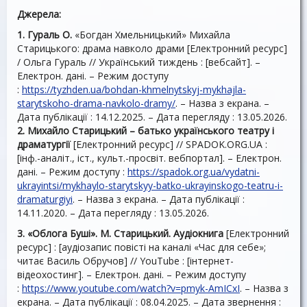
Джерела:
1. Гураль О.
«Богдан Хмельницький» Михайла
Старицького: драма навколо драми [Електронний ресурс]
/ Ольга Гураль // Український тиждень : [вебсайт]. –
Електрон. дані. – Режим доступу
:
https://tyzhden.ua/bohdan-khmelnytskyj-mykhajla-
starytskoho-drama-navkolo-dramy/
. – Назва з екрана. –
Дата публікації : 14.12.2025. – Дата перегляду : 13.05.2026.
2. Михайло Старицький – батько українського театру і
драматургії
[Електронний ресурс] // SPADOK.ORG.UA :
[інф.-аналіт., іст., культ.-просвіт. вебпортал]. – Електрон.
дані. – Режим доступу :
https://spadok.org.ua/vydatni-
ukrayintsi/mykhaylo-starytskyy-batko-ukrayinskogo-teatru-i-
dramaturgiyi
. – Назва з екрана. – Дата публікації :
14.11.2020. – Дата перегляду : 13.05.2026.
3. «Облога Буші». М. Старицький. Аудіокнига
[Електронний
ресурс] : [аудіозапис повісті на каналі «Час для себе»;
читає Василь Обручов] // YouTube : [інтернет-
відеохостинг]. – Електрон. дані. – Режим доступу
:
https://www.youtube.com/watch?v=pmyk-AmICxI
. – Назва з
екрана. – Дата публікації : 08.04.2025. – Дата звернення :