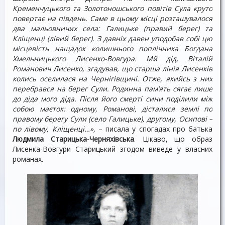
Кременчуцького та Золотоношського повітів Сула круто
повертає на південь. Саме в цьому місці розташувалося
два мальовничих села: Галицьке (правий берег) та
Кліщенці (лівий берег). З давніх давен уподобав собі цю
місцевість нащадок колишнього поплічника Богдана
Хмельницького Лисенко-Вовгура. Мй дід, Віталій
Романович Лисенко, згадував, що старша лінія Лисенків
колись оселилася на Чернігівщині. Отже, якийсь з них
перебрався на берег Сули. Родинна пам’ять сягає лише
до діда мого діда. Після його смерті сини поділили між
собою маєток: одному, Романові, дісталися землі по
правому берегу Сули (село Галицьке), другому, Осипові –
по лівому, Кліщенці…»,
– писала у спогадах про батька
Людмила Старицька-Черняхівська
. Цікаво, що образ
Лисенка-Вовгури Старицький згодом виведе у власних
романах.