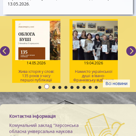
13.05.2026.
14.05.2026
19.04.2026
Жива історія у слові:
Намисто української
135 років з часу
душі: в Івано-
У
першої публікації
Франківську відбулася
Всі новини
повісті Михайла
творча майстерка для
Старицького «Облога
херсонців
Св
Буші»
Контактна інформація
Комунальний заклад "Херсонська
обласна універсальна наукова