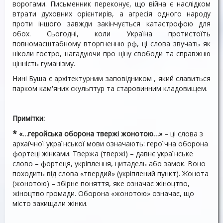
ворогами. Письменник переконує, що війна є наслідком
втрати духовних орієнтирів, а агресія одного народу
проти іншого завжди закінчується катастрофою для
обох. Сьогодні, коли Україна протистоїть
повномасштабному вторгненню рф, ці слова звучать як
ніколи гостро, нагадуючи про ціну свободи та справжню
цінність гуманізму.
Нині Буша є архітектурним заповідником , який славиться
парком кам'яних скульптур та старовинним кладовищем.
Примітки:
*
«…геройська оборона твержі жонотою…»
– ці слова з
архаїчної української мови означають: героїчна оборона
фортеці жінками. Твержа (твержі) – давнє українське
слово – фортеця, укріплення, цитадель або замок. Воно
походить від слова «твердий» (укріплений пункт). Жонота
(жонотою) – збірне поняття, яке означає жіноцтво,
жіноцтво громади. Оборона «жонотою» означає, що
місто захищали жінки.