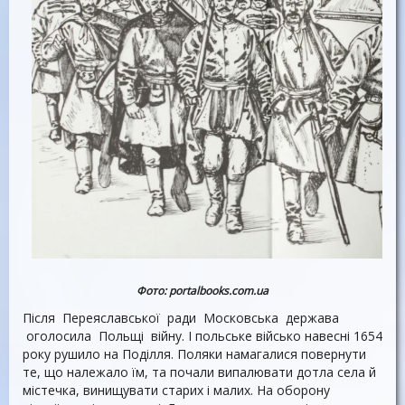
Фото:
portalbooks.com.ua
Після Переяславської ради Московська держава
оголосила Польщі війну. І польське військо навесні 1654
року рушило на Поділля. Поляки намагалися повернути
те, що належало їм, та почали випалювати дотла села й
містечка, винищувати старих і малих. На оборону