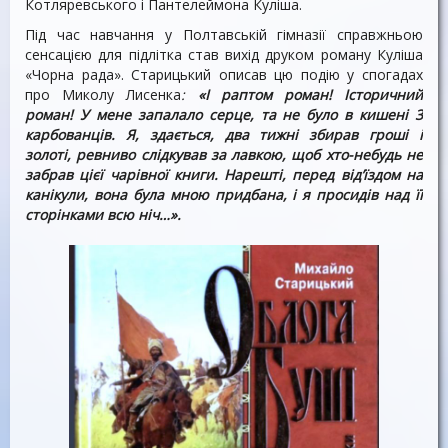
Котляревського і Пантелеймона Куліша.
Під час навчання у Полтавській гімназії справжньою
сенсацією для підлітка став вихід друком роману Куліша
«Чорна рада». Старицький описав цю подію у спогадах
про Миколу Лисенка
:
«І раптом роман! Історичний
роман! У мене запалало серце, та не було в кишені 3
карбованців. Я, здається, два тижні збирав гроші і
золоті, ревниво слідкував за лавкою, щоб хто-небудь не
забрав цієї чарівної книги. Нарешті, перед від’їздом на
канікули, вона була мною придбана, і я просидів над її
сторінками всю ніч…».