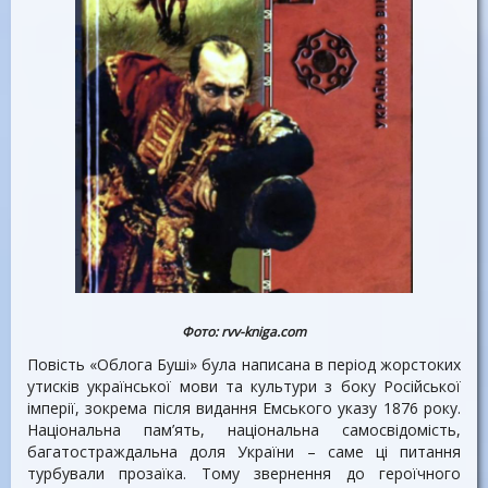
Фото: rvv-kniga.com
Повість «Облога Буші» була написана в період жорстоких
утисків української мови та культури з боку Російської
імперії, зокрема після видання Емського указу 1876 року.
Національна пам’ять, національна самосвідомість,
багатостраждальна доля України – саме ці питання
турбували прозаїка. Тому звернення до героїчного