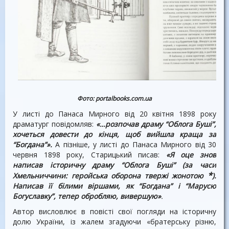
Фото:
portalbooks.com.ua
У листі до Панаса Мирного від 20 квітня 1898 року
драматург повідомляв:
«…розпочав драму
“
Облога Буші
”
,
хочеться довести до кінця, щоб вийшла краща за
“
Богдана
”
».
А пізніше, у листі до Панаса Мирного від 30
червня 1898 року, Старицький писав:
«Я оце знов
написав історичну драму
“
Облога Буші
”
(за часи
*
Хмельниччини: геройська оборона твержі жонотою
).
Написав її білими віршами, як
“
Богдана
”
і
“
Марусю
Богуславку
”
, тепер обробляю, вивершую»
.
Автор висловлює в повісті свої погляди на історичну
долю України, із жалем згадуючи «братерську різню,