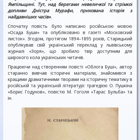
Ямпільщині. Тут, над берегами невеличкої та стрімкої
допливи Дністра Мурафи, прихована історія з
найдавніших часів»
.
Спочатку повість було написано російською мовою
«Осада Буши» та опубліковано в газеті «Московский
листок». Згодом, протягом 1894–1895 років, Старицький
опублікував свій український переклад у львівському
журналі «Зоря», що зробило твір доступним для
широкого кола українських читачів.
Працюючи над створенням повісті «Облога Буші», автор
старанно вивчав історичні матеріали, знайомився з
кращими драматичними творами на історичну тематику в
російській та українській літературі: трагедією О. Пушкіна
«Борис Годунов», повістю М. Гоголя «Тарас Бульба» та
ін.