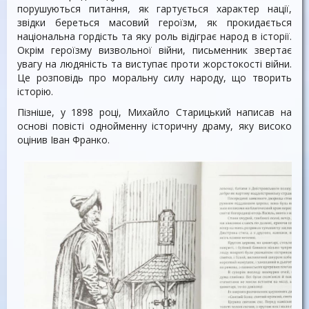
порушуються питання, як гартується характер нації,
звідки береться масовий героїзм, як прокидається
національна гордість та яку роль відіграє народ в історії.
Окрім героїзму визвольної війни, письменник звертає
увагу на людяність та виступає проти жорстокості війни.
Це розповідь про моральну силу народу, що творить
історію.
Пізніше, у 1898 році, Михайло Старицький написав на
основі повісті однойменну історичну драму, яку високо
оцінив Іван Франко.