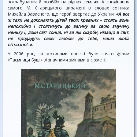
пограбування й розбій» на рідних землях. А сподівання
самого М. Старицького виражені в словах сотника
Михайла Зависного, що герой звертає до України:
«А все
ж таки не доконають дітей твоїх кревних – стоять вони
непохибно і стоятимуть до загину за свою змучену
неньку і, доки світ сонця, ні за які скарби, нізащо в світі
не продадуть своєї любові до тебе, наша люба
вітчизно!..».
У 2006 році за мотивами повісті було знято фільм
«Таємниця Буші» зі значними змінами в сюжеті.