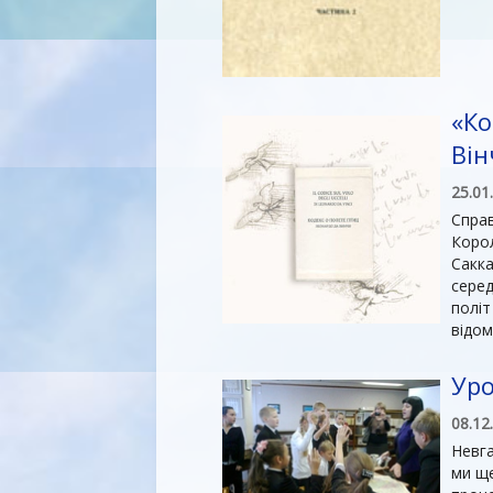
«Ко
Він
25.01
Справ
Корол
Сакка
серед
політ
відом
Уро
08.12
Невга
ми ще