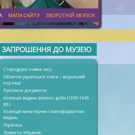
А
МАПА САЙТУ
ЗВОРОТНІЙ ЗВ'ЯЗОК
ЗАПРОШЕННЯ ДО МУЗЕЮ
Стародруки очима часу
Обличчя української книги – візуальний
код нації
Рукописні документи
Колекція видань воєнної доби (1939-1945
рр.)
Колекція мініатюрних і малоформатних
видань
Україніка
Приватні зібрання