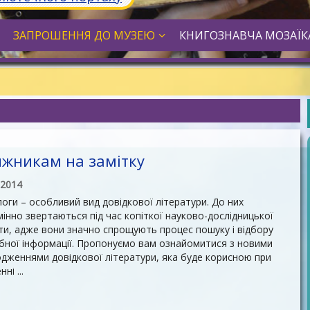
ЗАПРОШЕННЯ ДО МУЗЕЮ
КНИГОЗНАВЧА МОЗАЇК
жникам на замітку
.2014
оги – особливий вид довідкової літератури. До них
інно звертаються під час копіткої науково-дослідницької
и, адже вони значно спрощують процес пошуку і відбору
бної інформації. Пропонуємо вам ознайомитися з новими
дженнями довідкової літератури, яка буде корисною при
ні ...