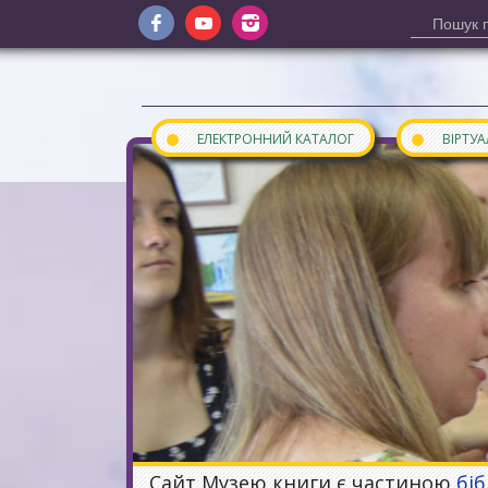
●
●
ЕЛЕКТРОННИЙ КАТАЛОГ
ВІРТУ
Сайт Музею книги є частиною
бі