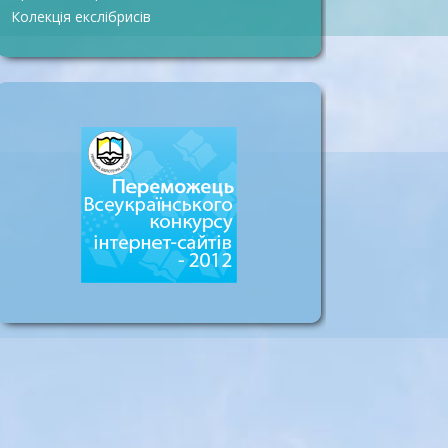
Колекція екслібрисів