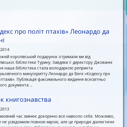
декс про політ птахів» Леонардо да
чі
.2014
жній королівський подарунок отримали ми від
івської бібліотеки Турину. Завдяки її директору Джованні
ні наша бібліотека стала володаркою репринта
ньовічного манускрипту Леонардо да Вінчі «Кодексу про
 птахів». Публікація факсимільного видання всесвітньо
ого документа ...
к книгознавства
.2013
мовний час змінює докорінно все навколо себе. Можливо,
 не усвідомили повною мірою, але це природні діалектичні