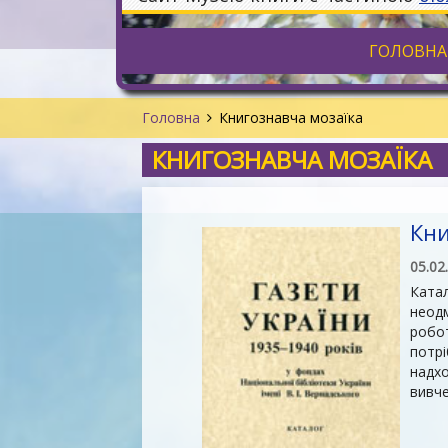
ГОЛОВНА
Головна
Книгознавча мозаїка
КНИГОЗНАВЧА МОЗАЇКА
Кни
05.02
Катал
неодм
робот
потрі
надхо
вивчен