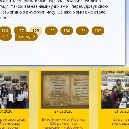
си на зламі епох. Бібліотека, як соціальна публічна
туція, також зазнає неминучих змін і перебудовує свою
ність згідно з вимогами часу. Ознакою змін вже стало
пове ...
126
127
128
129
130
131
132
...
141
вперед
.04.2026
27.03.2026
21.03.2
раїнської душі:
Витоки книжної України.
Зустріча
-Франківську
950 років з часу
Благовіщ
ася творча
написання «Ізборника