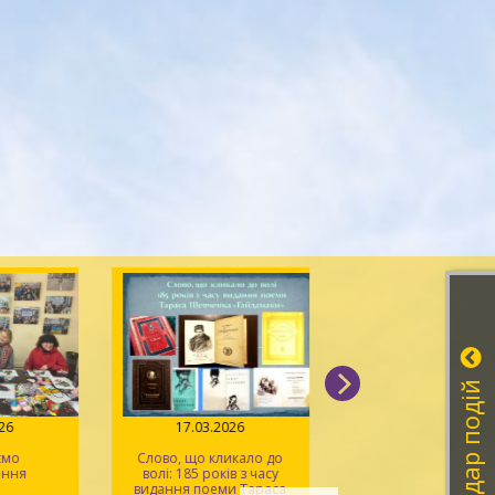
Календар подій
026
17.03.2026
18.02.2026
ємо
Слово, що кликало до
Феномен Володим
ення
волі: 185 років з часу
Винниченка – політ
видання поеми Тараса
письменника, люд