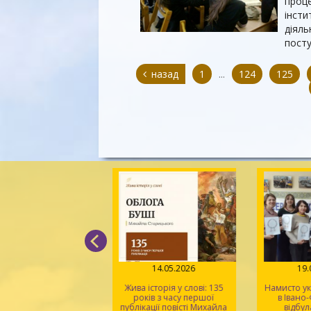
проце
інсти
діяль
посту
назад
1
...
124
125
14.07.2026
14.05.2026
19
одар, що утвердив
Жива історія у слові: 135
Намисто ук
ву. 825 років від дня
років з часу першої
в Івано
родження Данила
публікації повісті Михайла
відбул